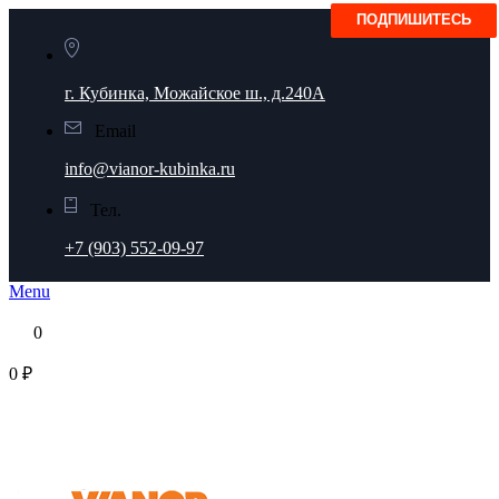
г. Кубинка, Можайское ш., д.240А
Email
info@vianor-kubinka.ru
Тел.
+7 (903) 552-09-97
Menu
0
0 ₽