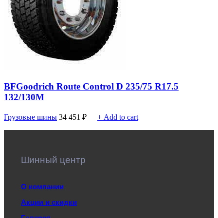
BFGoodrich Route Control D 235/75 R17.5
132/130M
Грузовые шины
34 451
₽
+ Add to cart
Шинный центр
О компании
Акции и скидки
Галерея