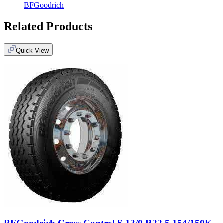
BFGoodrich
Related Products
Quick View
BFGoodrich Cross Control S 13/0 R22.5 154/150K