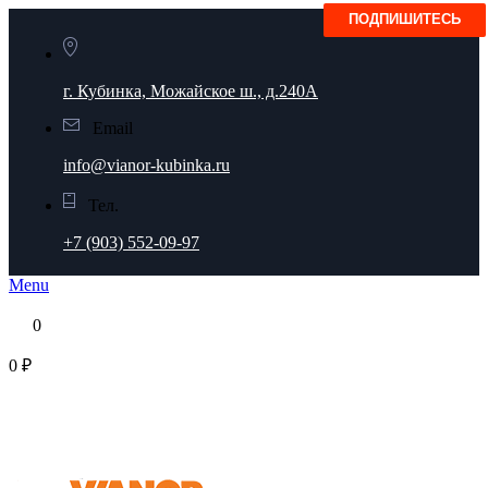
г. Кубинка, Можайское ш., д.240А
Email
info@vianor-kubinka.ru
Тел.
+7 (903) 552-09-97
Menu
0
0 ₽