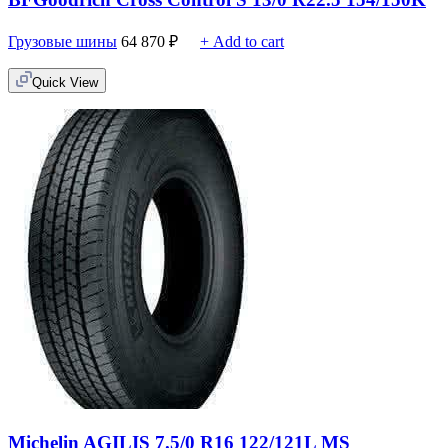
Грузовые шины
64 870
₽
+ Add to cart
Quick View
Michelin AGILIS 7.5/0 R16 122/121L MS