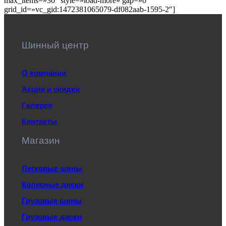
max_items=»30″ style=»load-more» gap=»0″
grid_id=»vc_gid:1472381065079-df082aab-1595-2″]
Шинный центр
О компании
Акции и скидки
Галерея
Контакты
Магазин
Легковые шины
Колесные диски
Грузовые шины
Грузовые диски