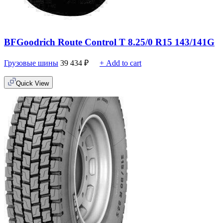
BFGoodrich Route Control T 8.25/0 R15 143/141G
Грузовые шины
39 434
₽
+ Add to cart
Quick View