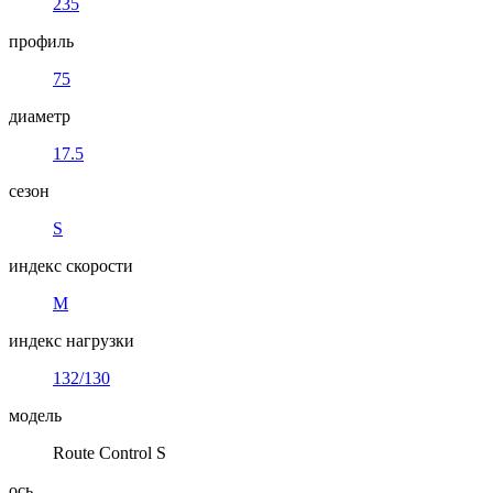
235
профиль
75
диаметр
17.5
сезон
S
индекс скорости
M
индекс нагрузки
132/130
модель
Route Control S
ось