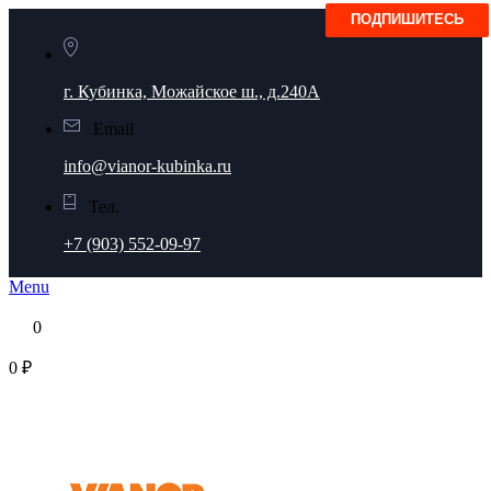
г. Кубинка, Можайское ш., д.240А
Email
info@vianor-kubinka.ru
Тел.
+7 (903) 552-09-97
Menu
0
0 ₽