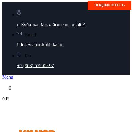
г. Кубинка, Можайское ш., д.240А
Email
info@vianor-kubinka.ru
Тел.
+7 (903) 552-09-97
Menu
0
0 ₽