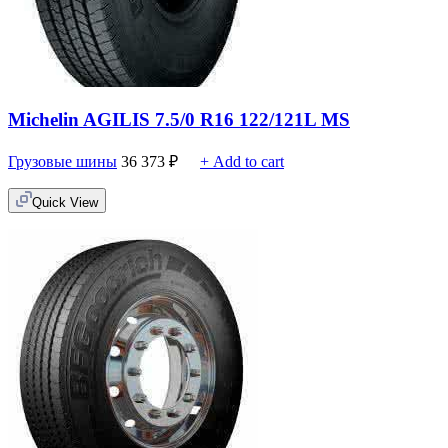
Michelin AGILIS 7.5/0 R16 122/121L MS
Грузовые шины
36 373
₽
+ Add to cart
Quick View