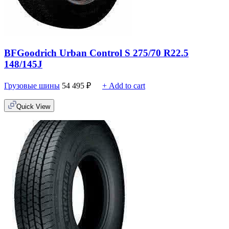
BFGoodrich Urban Control S 275/70 R22.5
148/145J
Грузовые шины
54 495
₽
+ Add to cart
Quick View