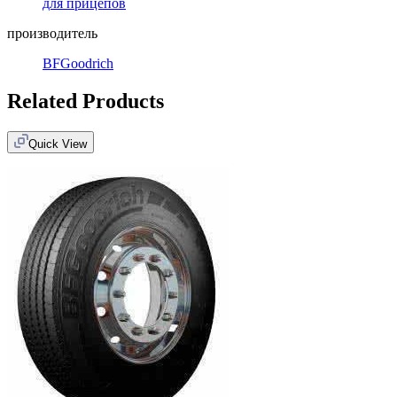
для прицепов
производитель
BFGoodrich
Related Products
Quick View