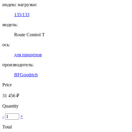
индекс нагрузки:
135/133
модель:
Route Control T
ось:
для прицепов
производитель:
BFGoodrich
Price
31 456
₽
Quantity
-
+
Total