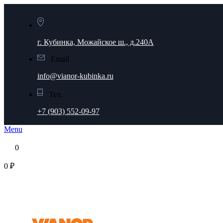
г. Кубинка, Можайское ш., д.240А
Email
info@vianor-kubinka.ru
Тел.
+7 (903) 552-09-97
Menu
0
0 ₽