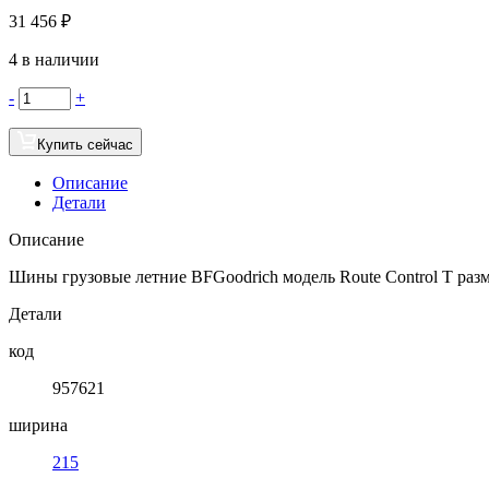
31 456
₽
4 в наличии
-
+
Купить сейчас
Описание
Детали
Описание
Шины грузовые летние BFGoodrich модель Route Control T разме
Детали
код
957621
ширина
215