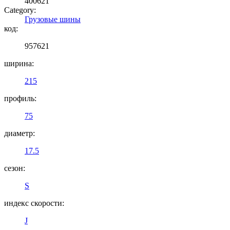
400621
Category:
Грузовые шины
код:
957621
ширина:
215
профиль:
75
диаметр:
17.5
сезон:
S
индекс скорости:
J