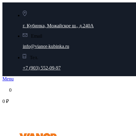
г. Кубинка, Можайское ш., д.240А
Email
info@vianor-kubinka.ru
Тел.
+7 (903) 552-09-97
Menu
0
0 ₽