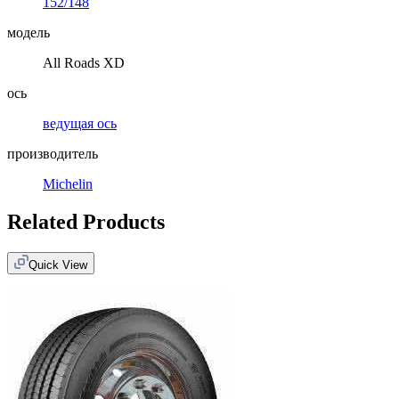
152/148
модель
All Roads XD
ось
ведущая ось
производитель
Michelin
Related Products
Quick View