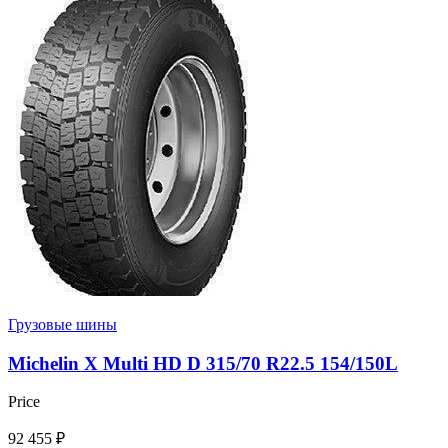
Грузовые шины
Michelin X Multi HD D 315/70 R22.5 154/150L
Price
92 455
₽