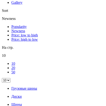
Gallery
Sort
Newness
Popularity
Newness
Price: low to high
Price: high to low
На стр.
10
10
20
50
Грузовые шины
Диски
Шины