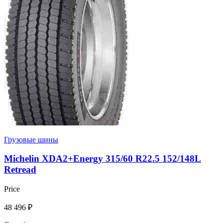
Грузовые шины
Michelin XDA2+Energy 315/60 R22.5 152/148L
Retread
Price
48 496
₽