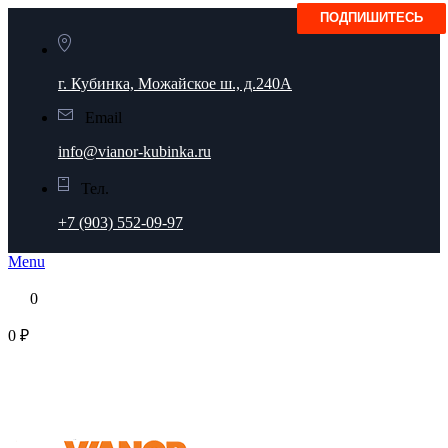
г. Кубинка, Можайское ш., д.240А
Email
info@vianor-kubinka.ru
Тел.
+7 (903) 552-09-97
Menu
0
0 ₽