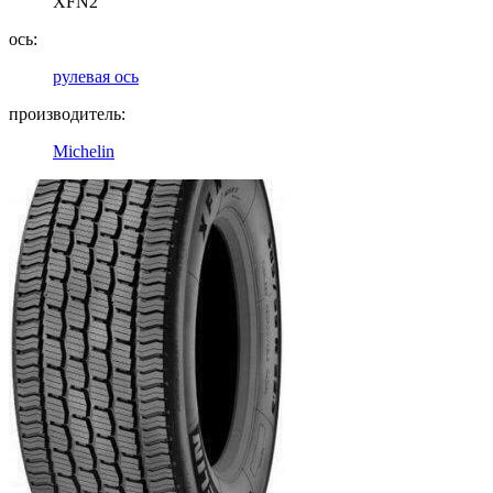
XFN2
ось:
рулевая ось
производитель:
Michelin