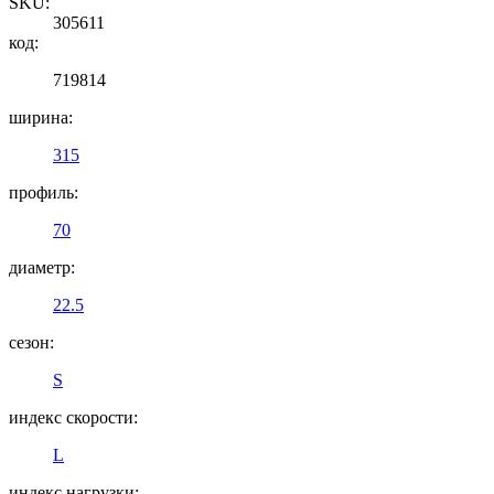
SKU:
305611
код:
719814
ширина:
315
профиль:
70
диаметр:
22.5
сезон:
S
индекс скорости:
L
индекс нагрузки: