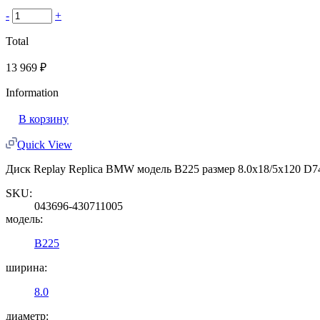
-
+
Total
13 969
₽
Information
В корзину
Quick View
Диск Replay Replica BMW модель B225 размер 8.0x18/5x120 D74
SKU:
043696-430711005
модель:
B225
ширина:
8.0
диаметр: