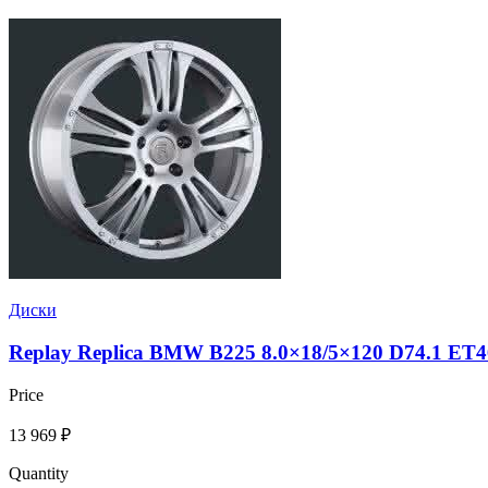
Диски
Replay Replica BMW B225 8.0×18/5×120 D74.1 ET4
Price
13 969
₽
Quantity