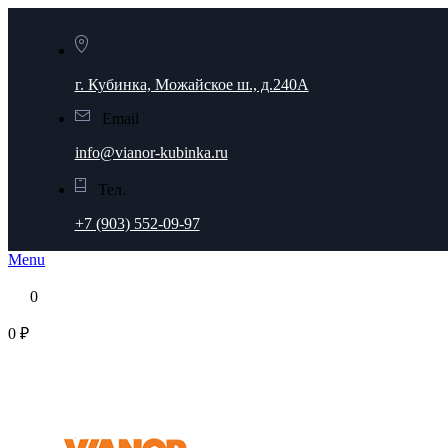
г. Кубинка, Можайское ш., д.240А
Email
info@vianor-kubinka.ru
Тел.
+7 (903) 552-09-97
Menu
0
0 ₽