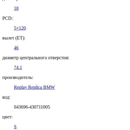
18
PCD:
5×120
вылет (ET):
46
диаметр центрального отверстия:
74.1
производитель:
Replay Replica BMW
код:
043696-430711005
цвет:
S