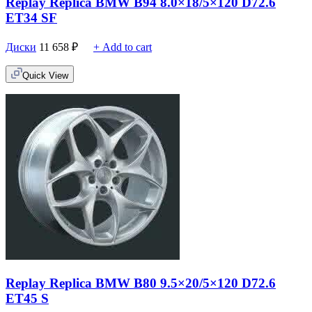
Replay Replica BMW B94 8.0×18/5×120 D72.6
ET34 SF
Диски
11 658
₽
+ Add to cart
Quick View
Replay Replica BMW B80 9.5×20/5×120 D72.6
ET45 S