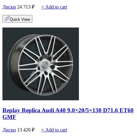
Диски
24 713
₽
+ Add to cart
Quick View
Replay Replica Audi A40 9.0×20/5×130 D71.6 ET60
GMF
Диски
13 420
₽
+ Add to cart