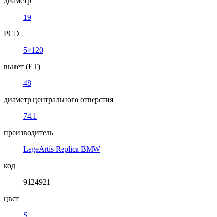
диаметр
19
PCD
5×120
вылет (ET)
48
диаметр центрального отверстия
74.1
производитель
LegeArtis Replica BMW
код
9124921
цвет
S