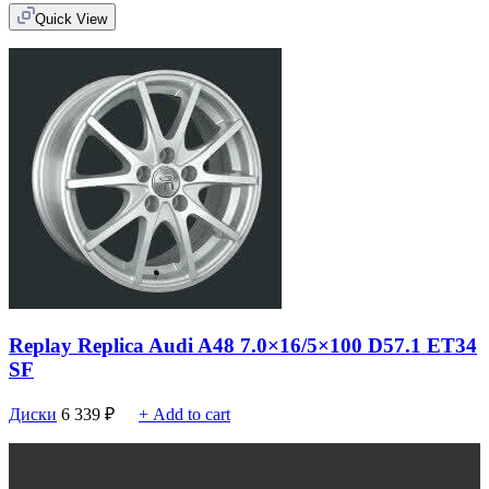
Quick View
Replay Replica Audi A48 7.0×16/5×100 D57.1 ET34
SF
Диски
6 339
₽
+ Add to cart