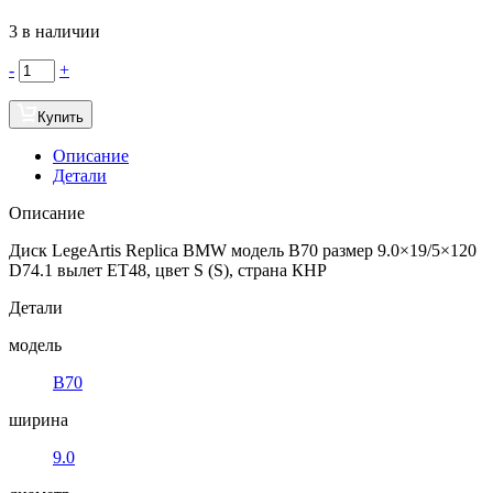
3 в наличии
-
+
Купить
Описание
Детали
Описание
Диск LegeArtis Replica BMW модель B70 размер 9.0×19/5×120
D74.1 вылет ET48, цвет S (S), страна КНР
Детали
модель
B70
ширина
9.0