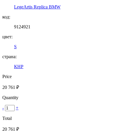
LegeArtis Replica BMW
код:
9124921
цвет:
S
страна:
КНР
Price
20 761
₽
Quantity
-
+
Total
20 761
₽