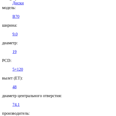
Диски
модель:
B70
ширина:
9.0
диаметр:
19
PCD:
5×120
вылет (ET):
48
диаметр центрального отверстия:
74.1
производитель: