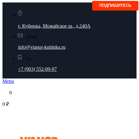
г. Кубинка, Можайское ш., д.240А
Email
info@vianor-kubinka.ru
Тел.
+7 (903) 552-09-97
Menu
0
0 ₽