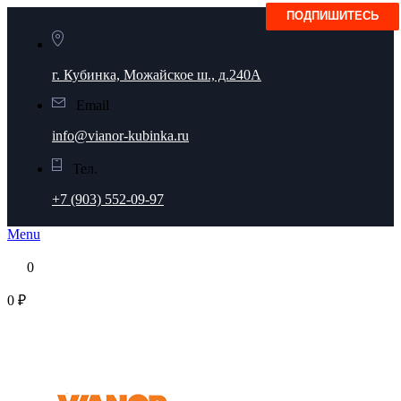
г. Кубинка, Можайское ш., д.240А
Email
info@vianor-kubinka.ru
Тел.
+7 (903) 552-09-97
Menu
0
0 ₽