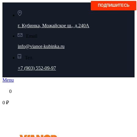
г. Кубинка, Можайское ш., д.240А
Email
info@vianor-kubinka.ru
Тел.
+7 (903) 552-09-97
Menu
0
0 ₽