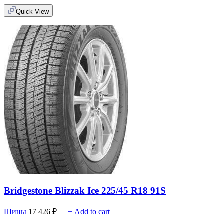
Quick View
Bridgestone Blizzak Ice 225/45 R18 91S
Шины
17 426
₽
+ Add to cart