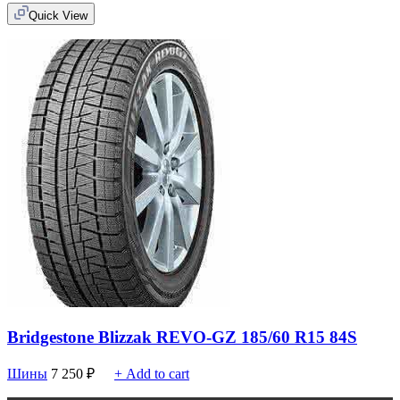
Quick View
Bridgestone Blizzak REVO-GZ 185/60 R15 84S
Шины
7 250
₽
+ Add to cart