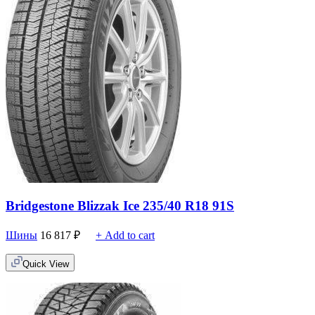
Bridgestone Blizzak Ice 235/40 R18 91S
Шины
16 817
₽
+ Add to cart
Quick View