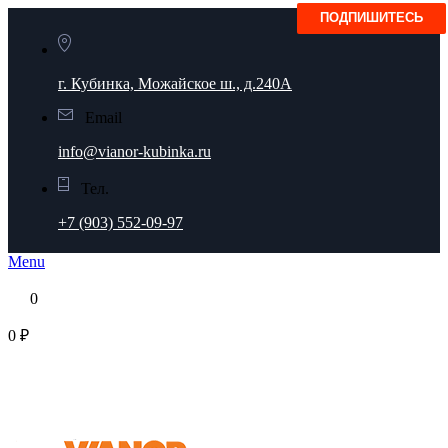
г. Кубинка, Можайское ш., д.240А
Email
info@vianor-kubinka.ru
Тел.
+7 (903) 552-09-97
Menu
0
0 ₽