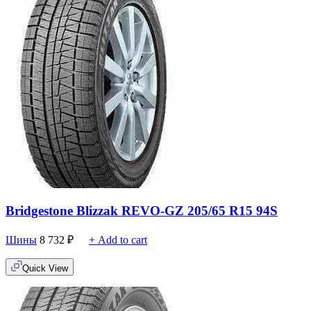
Bridgestone Blizzak REVO-GZ 205/65 R15 94S
Шины
8 732
₽
+ Add to cart
Quick View