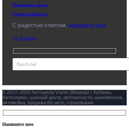
Оформить заказ
Личный кабинет
C радостью ответим,
напишите нам
Vk
Telegram
© 2017–2020 Автоцентр Vianor (Вианор) г. Кубинка.
Автосервис, шинный центр, автозапчасти, шиномонтаж,
автомойка, продажа б/у авто, страхование
Напишите нам