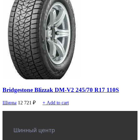
Bridgestone Blizzak DM-V2 245/70 R17 110S
Шины
12 721
₽
+ Add to cart
Шинный центр