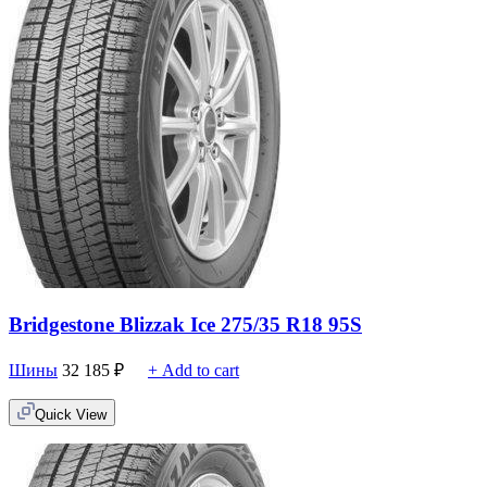
Bridgestone Blizzak Ice 275/35 R18 95S
Шины
32 185
₽
+ Add to cart
Quick View