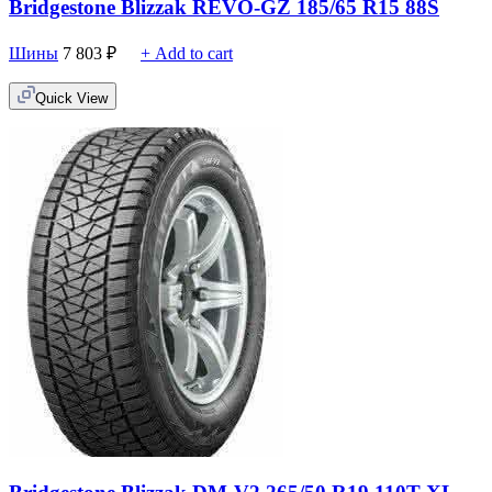
Bridgestone Blizzak REVO-GZ 185/65 R15 88S
Шины
7 803
₽
+ Add to cart
Quick View