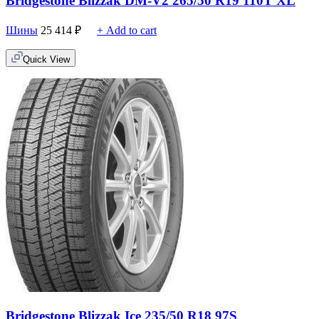
Bridgestone Blizzak DM-V2 265/50 R19 110T XL
Шины
25 414
₽
+ Add to cart
Quick View
Bridgestone Blizzak Ice 235/50 R18 97S