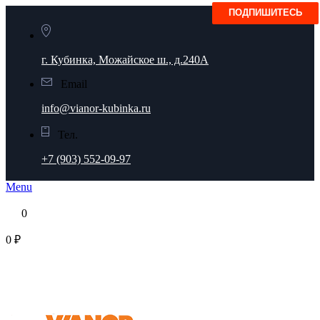
г. Кубинка, Можайское ш., д.240А
Email
info@vianor-kubinka.ru
Тел.
+7 (903) 552-09-97
Menu
0
0 ₽