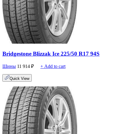
Bridgestone Blizzak Ice 225/50 R17 94S
Шины
11 914
₽
+ Add to cart
Quick View