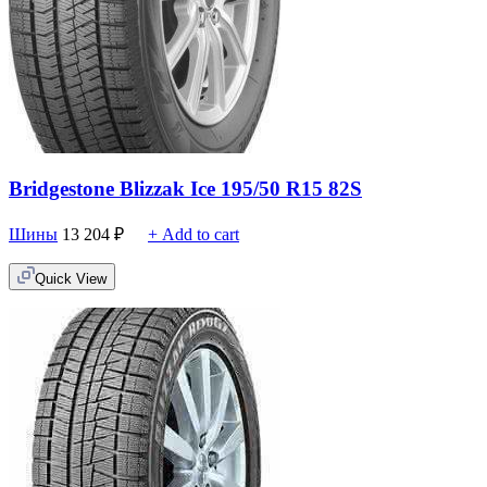
Bridgestone Blizzak Ice 195/50 R15 82S
Шины
13 204
₽
+ Add to cart
Quick View