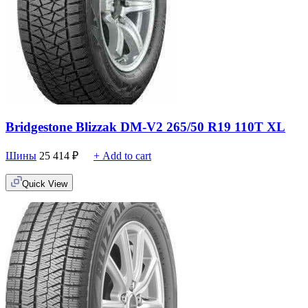
Bridgestone Blizzak DM-V2 265/50 R19 110T XL
Шины
25 414
₽
+ Add to cart
Quick View