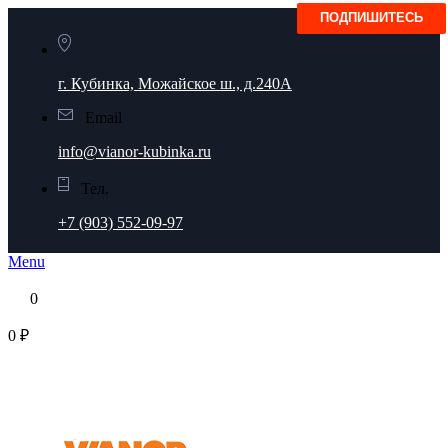
г. Кубинка, Можайское ш., д.240А
Email
info@vianor-kubinka.ru
Тел.
+7 (903) 552-09-97
Menu
0
0 ₽