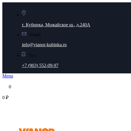
г. Кубинка, Можайское ш., д.240А
Email
info@vianor-kubinka.ru
Тел.
+7 (903) 552-09-97
Menu
0
0 ₽