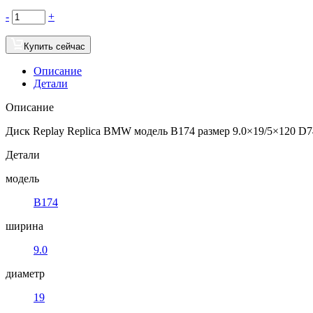
-
+
Купить сейчас
Описание
Детали
Описание
Диск Replay Replica BMW модель B174 размер 9.0×19/5×120 D74
Детали
модель
B174
ширина
9.0
диаметр
19