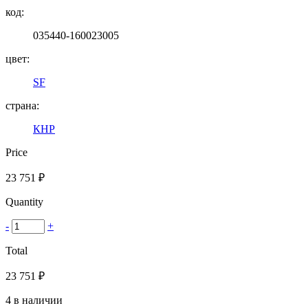
код:
035440-160023005
цвет:
SF
страна:
КНР
Price
23 751
₽
Quantity
-
+
Total
23 751
₽
4 в наличии