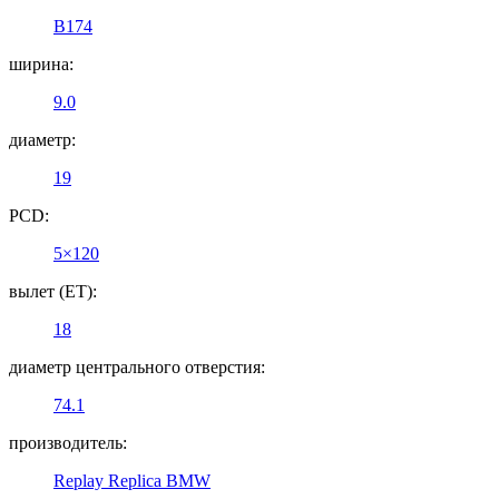
B174
ширина:
9.0
диаметр:
19
PCD:
5×120
вылет (ET):
18
диаметр центрального отверстия:
74.1
производитель:
Replay Replica BMW