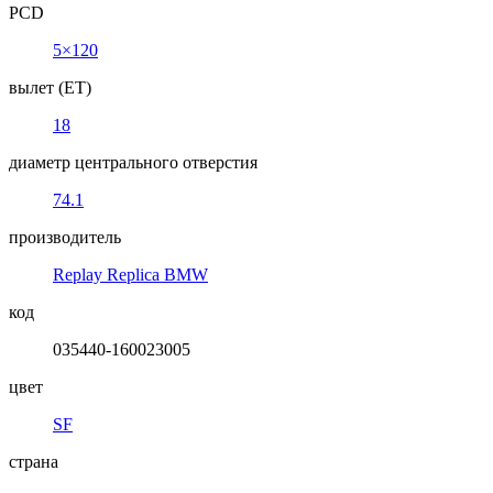
PCD
5×120
вылет (ET)
18
диаметр центрального отверстия
74.1
производитель
Replay Replica BMW
код
035440-160023005
цвет
SF
страна