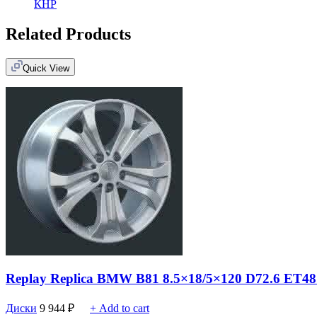
КНР
Related Products
Quick View
Replay Replica BMW B81 8.5×18/5×120 D72.6 ET48
Диски
9 944
₽
+ Add to cart