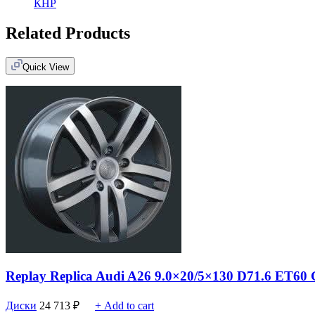
КНР
Related Products
Quick View
Replay Replica Audi A26 9.0×20/5×130 D71.6 ET6
Диски
24 713
₽
+ Add to cart