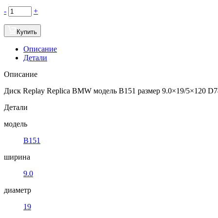
-
+
Купить
Описание
Детали
Описание
Диск Replay Replica BMW модель B151 размер 9.0×19/5×120 D74
Детали
модель
B151
ширина
9.0
диаметр
19