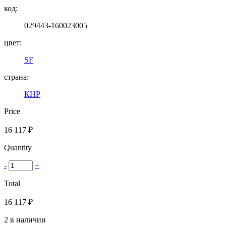
код:
029443-160023005
цвет:
SF
страна:
КНР
Price
16 117
₽
Quantity
-
+
Total
16 117
₽
2 в наличии