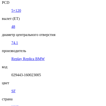
PCD
5×120
вылет (ET)
48
диаметр центрального отверстия
74.1
производитель
Replay Replica BMW
код
029443-160023005
цвет
SF
страна