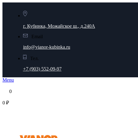
г. Кубинка, Можайское ш., д.240А
Email
info@vianor-kubinka.ru
Тел.
+7 (903) 552-09-97
Menu
0
0 ₽