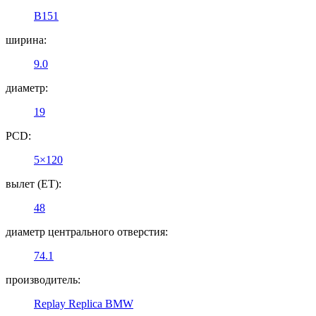
B151
ширина:
9.0
диаметр:
19
PCD:
5×120
вылет (ET):
48
диаметр центрального отверстия:
74.1
производитель:
Replay Replica BMW