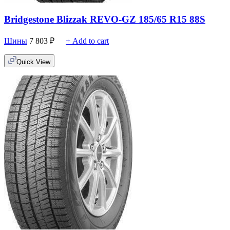
Bridgestone Blizzak REVO-GZ 185/65 R15 88S
Шины
7 803
₽
+ Add to cart
Quick View