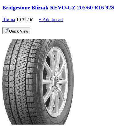
Bridgestone Blizzak REVO-GZ 205/60 R16 92S
Шины
10 352
₽
+ Add to cart
Quick View