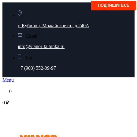
г. Кубинка, Можайское ш., д.240А
Email
info@vianor-kubinka.ru
Тел.
+7 (903) 552-09-97
Menu
0
0 ₽