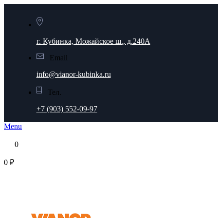
г. Кубинка, Можайское ш., д.240А
Email
info@vianor-kubinka.ru
Тел.
+7 (903) 552-09-97
Menu
0
0 ₽