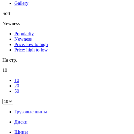
Gallery
Sort
Newness
Popularity
Newness
Price: low to high
Price: high to low
На стр.
10
10
20
50
Грузовые шины
Диски
Шины