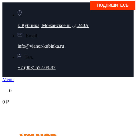
г. Кубинка, Можайское ш., д.240А
Email
info@vianor-kubinka.ru
Тел.
+7 (903) 552-09-97
Menu
0
0 ₽