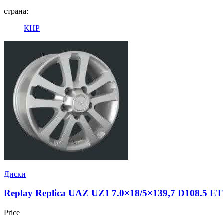
страна:
КНР
Диски
Replay Replica UAZ UZ1 7.0×18/5×139,7 D108.5 ET
Price