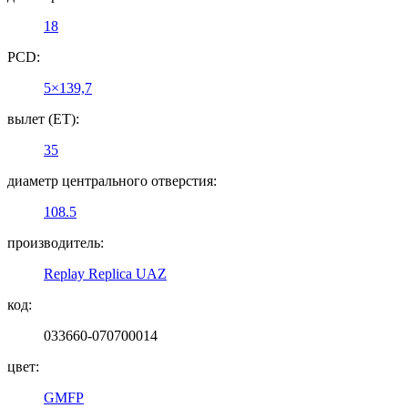
18
PCD:
5×139,7
вылет (ET):
35
диаметр центрального отверстия:
108.5
производитель:
Replay Replica UAZ
код:
033660-070700014
цвет:
GMFP