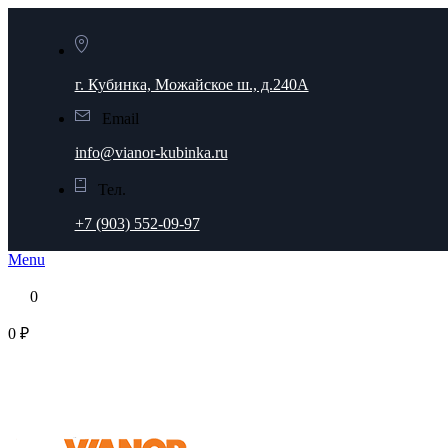
г. Кубинка, Можайское ш., д.240А
Email
info@vianor-kubinka.ru
Тел.
+7 (903) 552-09-97
Menu
0
0 ₽