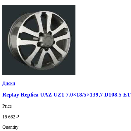
Диски
Replay Replica UAZ UZ1 7.0×18/5×139,7 D108.5 
Price
18 662
₽
Quantity