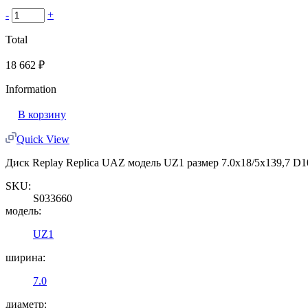
-
+
Total
18 662
₽
Information
В корзину
Quick View
Диск Replay Replica UAZ модель UZ1 размер 7.0x18/5x139,7 D
SKU:
S033660
модель:
UZ1
ширина:
7.0
диаметр: