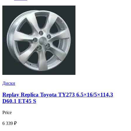
Диски
Replay Replica Toyota TY273 6.5×16/5×114,3
D60.1 ET45 S
Price
6 339
₽