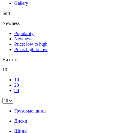
Gallery
Sort
Newness
Popularity
Newness
Price: low to high
Price: high to low
На стр.
10
10
20
50
Грузовые шины
Диски
Шины