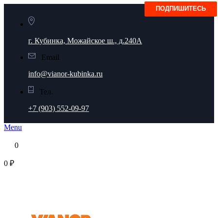
г. Кубинка, Можайское ш., д.240А
Email
info@vianor-kubinka.ru
Тел.
+7 (903) 552-09-97
Menu
0
0 ₽