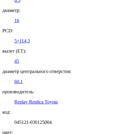
6.5
диаметр:
16
PCD:
5×114,3
вылет (ET):
45
диаметр центрального отверстия:
60.1
производитель:
Replay Replica Toyota
код:
045121-030125004
цвет: