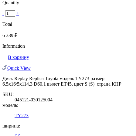
Quantity
-
+
Total
6 339
₽
Information
В корзину
Quick View
Диск Replay Replica Toyota модель TY273 размер
6.5x16/5x114,3 D60.1 вылет ET45, цвет S (S), страна КНР
SKU:
045121-030125004
модель:
TY273
ширина: