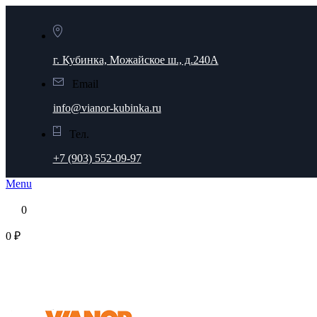
г. Кубинка, Можайское ш., д.240А
Email
info@vianor-kubinka.ru
Тел.
+7 (903) 552-09-97
Menu
0
0 ₽