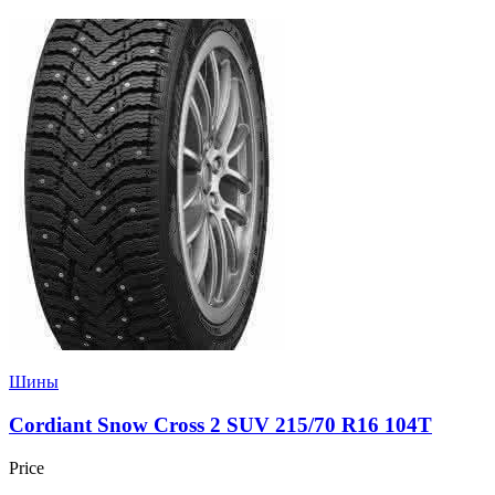
Шины
Cordiant Snow Cross 2 SUV 215/70 R16 104T
Price