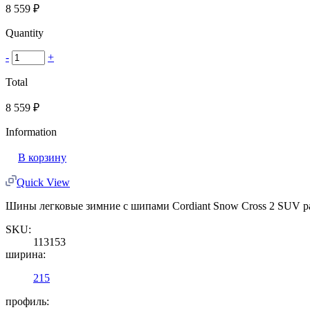
8 559
₽
Quantity
-
+
Total
8 559
₽
Information
В корзину
Quick View
Шины легковые зимние с шипами Cordiant Snow Cross 2 SUV ра
SKU:
113153
ширина:
215
профиль: