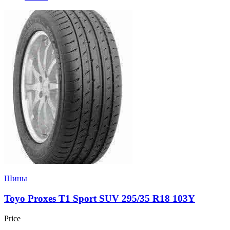
Шины
Toyo Proxes T1 Sport SUV 295/35 R18 103Y
Price