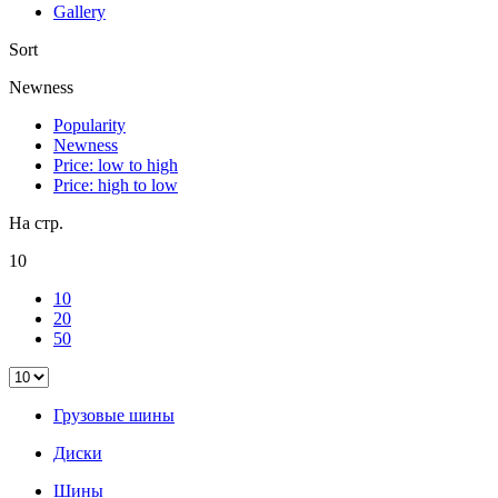
Gallery
Sort
Newness
Popularity
Newness
Price: low to high
Price: high to low
На стр.
10
10
20
50
Грузовые шины
Диски
Шины