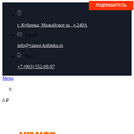
г. Кубинка, Можайское ш., д.240А
Email
info@vianor-kubinka.ru
Тел.
+7 (903) 552-09-97
Menu
0
0 ₽