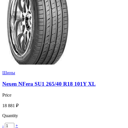
Шины
Nexen NFera SU1 265/40 R18 101Y XL
Price
18 881
₽
Quantity
-
+