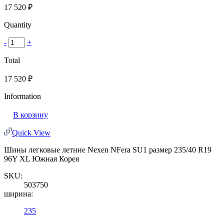
17 520
₽
Quantity
-
+
Total
17 520
₽
Information
В корзину
Quick View
Шины легковые летние Nexen NFera SU1 размер 235/40 R19
96Y XL Южная Корея
SKU:
503750
ширина:
235