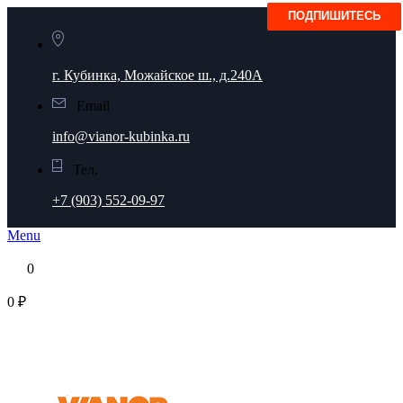
г. Кубинка, Можайское ш., д.240А
Email
info@vianor-kubinka.ru
Тел.
+7 (903) 552-09-97
Menu
0
0 ₽