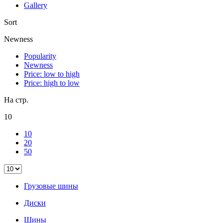
Gallery
Sort
Newness
Popularity
Newness
Price: low to high
Price: high to low
На стр.
10
10
20
50
Грузовые шины
Диски
Шины