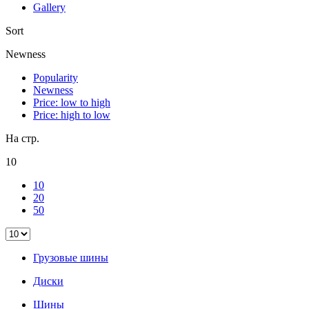
Gallery
Sort
Newness
Popularity
Newness
Price: low to high
Price: high to low
На стр.
10
10
20
50
Грузовые шины
Диски
Шины