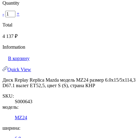
Quantity
-
+
Total
4 137
₽
Information
В корзину
Quick View
Диск Replay Replica Mazda модель MZ24 размер 6.0x15/5x114,3
D67.1 вылет ET52,5, цвет S (S), страна КНР
SKU:
S000643
модель:
MZ24
ширина: