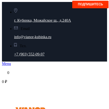
г. Кубинка, Можайское ш., д.240А
Email
info@vianor-kubinka.ru
Тел.
+7 (903) 552-09-97
Menu
0
0 ₽