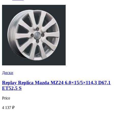
Диски
Replay Replica Mazda MZ24 6.0×15/5×114,3 D67.1
ET52,5 S
Price
4 137
₽