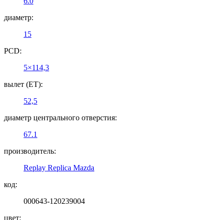
6.0
диаметр:
15
PCD:
5×114,3
вылет (ET):
52,5
диаметр центрального отверстия:
67.1
производитель:
Replay Replica Mazda
код:
000643-120239004
цвет: