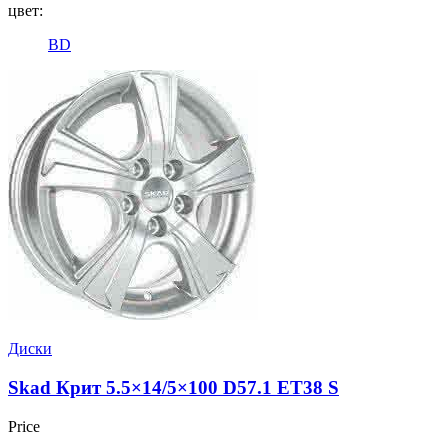
цвет:
BD
Диски
Skad Крит 5.5×14/5×100 D57.1 ET38 S
Price