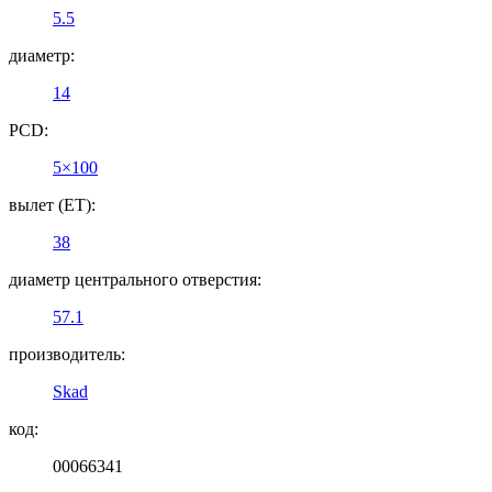
5.5
диаметр:
14
PCD:
5×100
вылет (ET):
38
диаметр центрального отверстия:
57.1
производитель:
Skad
код:
00066341