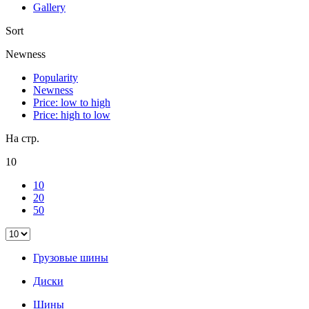
Gallery
Sort
Newness
Popularity
Newness
Price: low to high
Price: high to low
На стр.
10
10
20
50
Грузовые шины
Диски
Шины