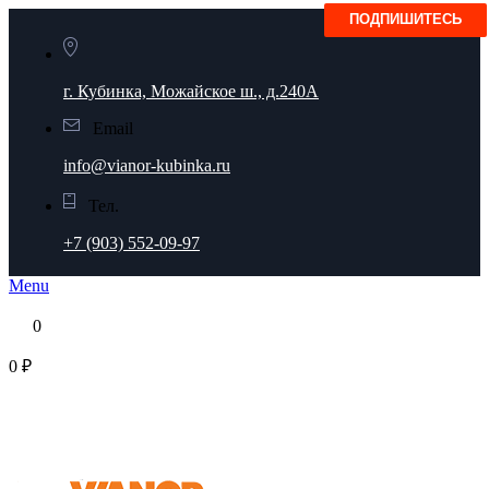
г. Кубинка, Можайское ш., д.240А
Email
info@vianor-kubinka.ru
Тел.
+7 (903) 552-09-97
Menu
0
0 ₽