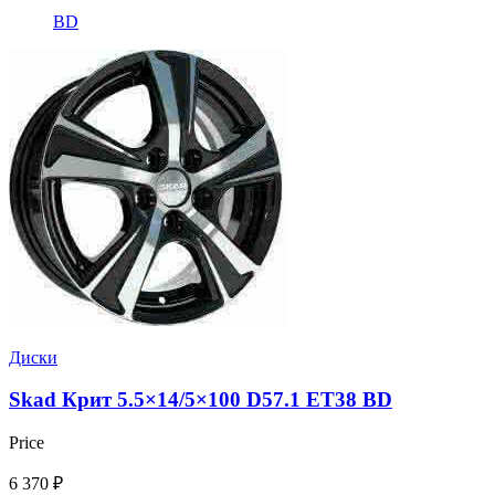
BD
Диски
Skad Крит 5.5×14/5×100 D57.1 ET38 BD
Price
6 370
₽