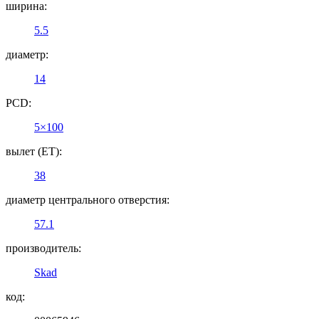
ширина:
5.5
диаметр:
14
PCD:
5×100
вылет (ET):
38
диаметр центрального отверстия:
57.1
производитель:
Skad
код: