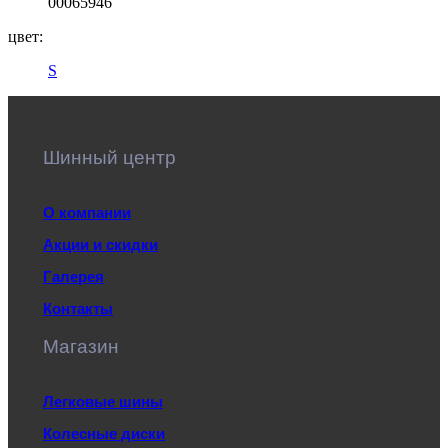
00065946
цвет:
S
Шинный центр
О компании
Акции и скидки
Галерея
Контакты
Магазин
Легковые шины
Колесные диски