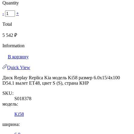
Quantity
-
+
Total
5 542
₽
Information
В корзину
Quick View
Диск Replay Replica Kia модель Ki58 размер 6.0x15/4x100
D54.1 вылет ET48, цвет S (S), страна КНР
SKU:
S018378
модель:
Ki58
ширина: