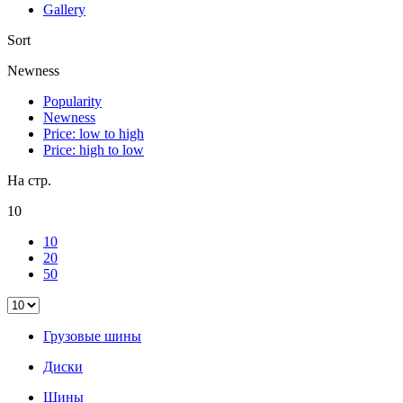
Gallery
Sort
Newness
Popularity
Newness
Price: low to high
Price: high to low
На стр.
10
10
20
50
Грузовые шины
Диски
Шины