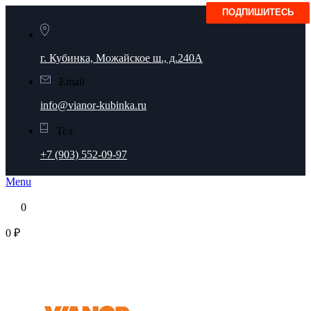
г. Кубинка, Можайское ш., д.240А
Email
info@vianor-kubinka.ru
Тел.
+7 (903) 552-09-97
Menu
0
0 ₽