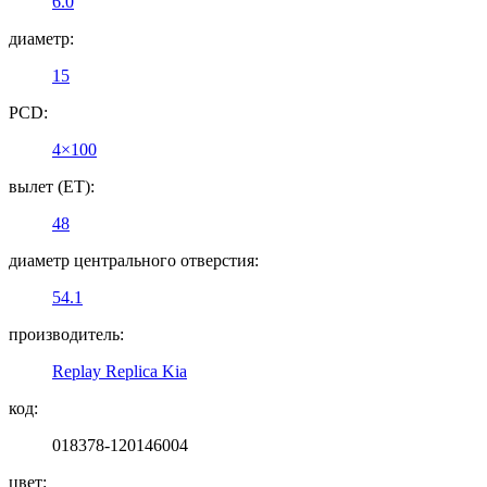
6.0
диаметр:
15
PCD:
4×100
вылет (ET):
48
диаметр центрального отверстия:
54.1
производитель:
Replay Replica Kia
код:
018378-120146004
цвет: