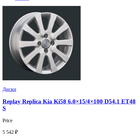
Диски
Replay Replica Kia Ki58 6.0×15/4×100 D54.1 ET48
S
Price
5 542
₽