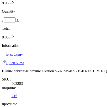
8 038
₽
Quantity
-
+
Total
8 038
₽
Information
В корзину
Quick View
Шины легковые летние Ovation V-02 размер 215/0 R14 112/110
SKU:
503283
ширина:
215
профиль: