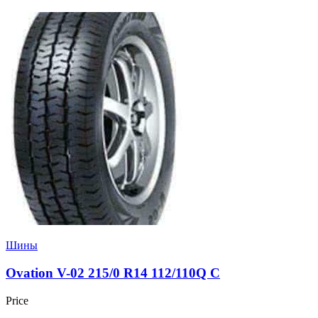
Шины
Ovation V-02 215/0 R14 112/110Q C
Price