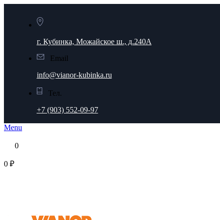
г. Кубинка, Можайское ш., д.240А
Email
info@vianor-kubinka.ru
Тел.
+7 (903) 552-09-97
Menu
0
0 ₽