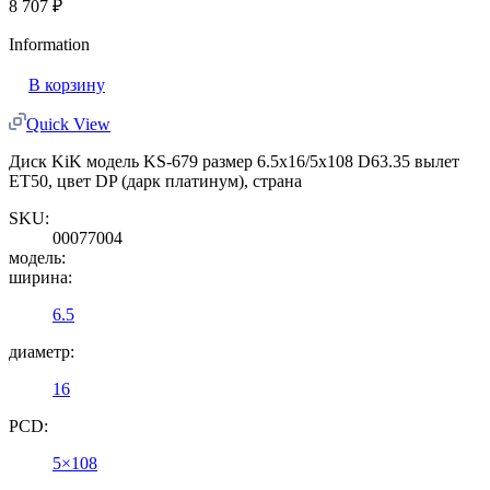
8 707
₽
Information
В корзину
Quick View
Диск KiK модель KS-679 размер 6.5x16/5x108 D63.35 вылет
ET50, цвет DP (дарк платинум), страна
SKU:
00077004
модель:
ширина:
6.5
диаметр:
16
PCD:
5×108