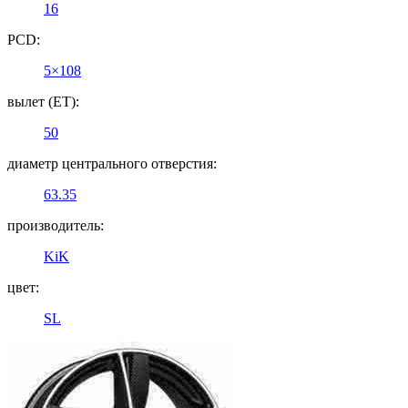
16
PCD:
5×108
вылет (ET):
50
диаметр центрального отверстия:
63.35
производитель:
KiK
цвет:
SL