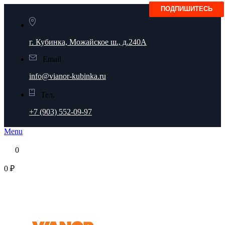
г. Кубинка, Можайское ш., д.240А
Email
info@vianor-kubinka.ru
Тел.
+7 (903) 552-09-97
Menu
0
0 ₽