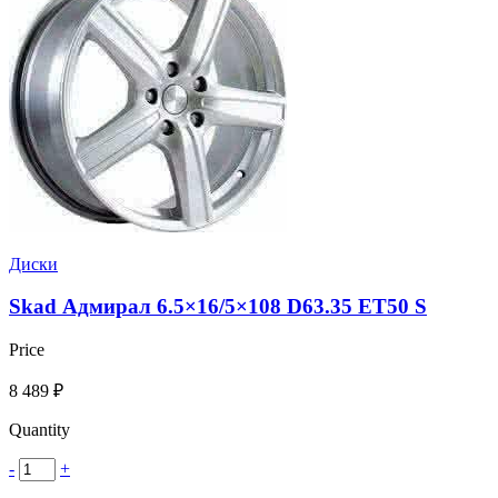
Диски
Skad Адмирал 6.5×16/5×108 D63.35 ET50 S
Price
8 489
₽
Quantity
-
+