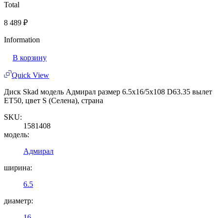
Total
8 489
₽
Information
В корзину
Quick View
Диск Skad модель Адмирал размер 6.5x16/5x108 D63.35 вылет
ET50, цвет S (Селена), страна
SKU:
1581408
модель:
Адмирал
ширина:
6.5
диаметр:
16