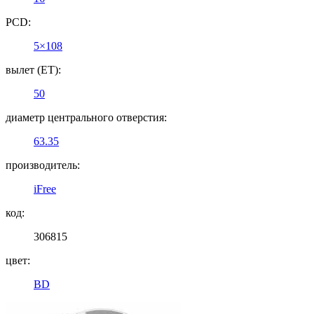
PCD:
5×108
вылет (ET):
50
диаметр центрального отверстия:
63.35
производитель:
iFree
код:
306815
цвет:
BD