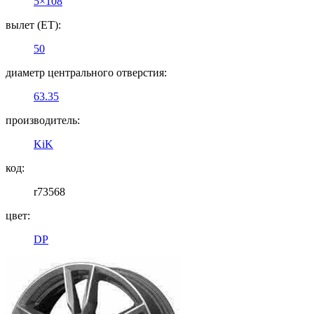
5×108
вылет (ET):
50
диаметр центрального отверстия:
63.35
производитель:
KiK
код:
r73568
цвет:
DP