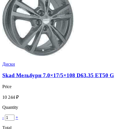
Диски
Skad Мельбурн 7.0×17/5×108 D63.35 ET50 G
Price
10 244
₽
Quantity
-
+
Total