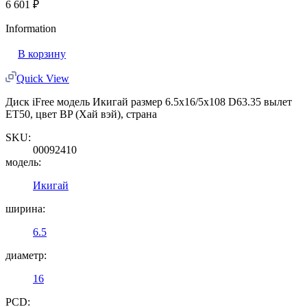
6 601
₽
Information
В корзину
Quick View
Диск iFree модель Икигай размер 6.5x16/5x108 D63.35 вылет
ET50, цвет BP (Хай вэй), страна
SKU:
00092410
модель:
Икигай
ширина:
6.5
диаметр:
16
PCD: