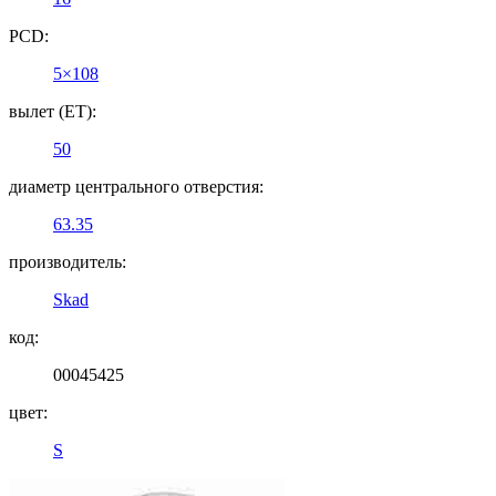
PCD:
5×108
вылет (ET):
50
диаметр центрального отверстия:
63.35
производитель:
Skad
код:
00045425
цвет:
S