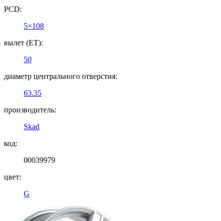
PCD:
5×108
вылет (ET):
50
диаметр центрального отверстия:
63.35
производитель:
Skad
код:
00039979
цвет:
G