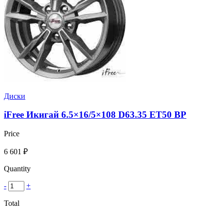
Диски
iFree Икигай 6.5×16/5×108 D63.35 ET50 BP
Price
6 601
₽
Quantity
-
+
Total