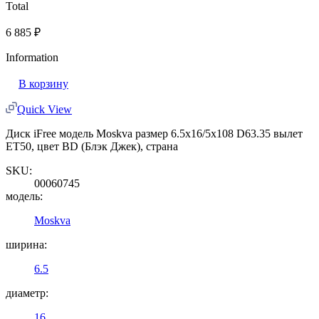
Total
6 885
₽
Information
В корзину
Quick View
Диск iFree модель Moskva размер 6.5x16/5x108 D63.35 вылет
ET50, цвет BD (Блэк Джек), страна
SKU:
00060745
модель:
Moskva
ширина:
6.5
диаметр:
16