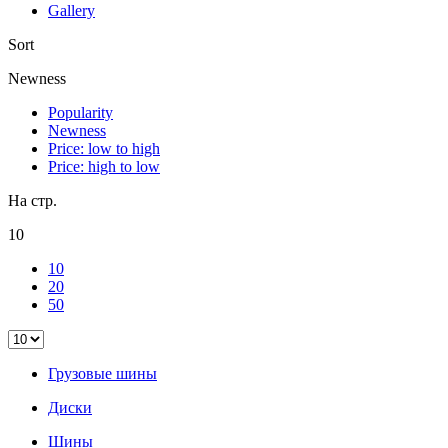
Gallery
Sort
Newness
Popularity
Newness
Price: low to high
Price: high to low
На стр.
10
10
20
50
Грузовые шины
Диски
Шины