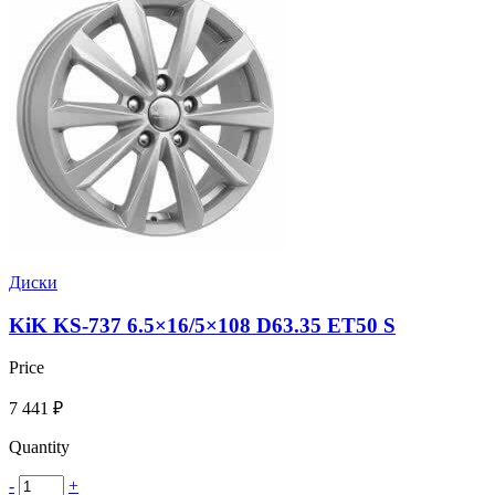
Диски
KiK KS-737 6.5×16/5×108 D63.35 ET50 S
Price
7 441
₽
Quantity
-
+