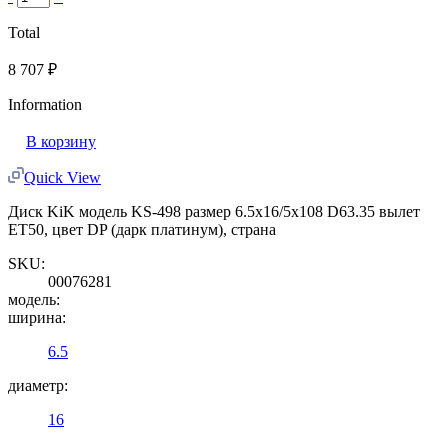
Total
8 707
₽
Information
В корзину
Quick View
Диск KiK модель KS-498 размер 6.5x16/5x108 D63.35 вылет
ET50, цвет DP (дарк платинум), страна
SKU:
00076281
модель:
ширина:
6.5
диаметр:
16