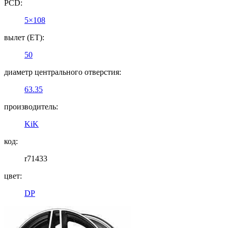
PCD:
5×108
вылет (ET):
50
диаметр центрального отверстия:
63.35
производитель:
KiK
код:
r71433
цвет:
DP