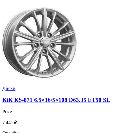
Диски
KiK KS-871 6.5×16/5×108 D63.35 ET50 SL
Price
7 441
₽
Quantity