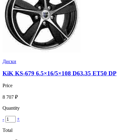
Диски
KiK KS-679 6.5×16/5×108 D63.35 ET50 DP
Price
8 707
₽
Quantity
-
+
Total