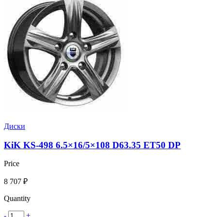
Диски
KiK KS-498 6.5×16/5×108 D63.35 ET50 DP
Price
8 707
₽
Quantity
-
+