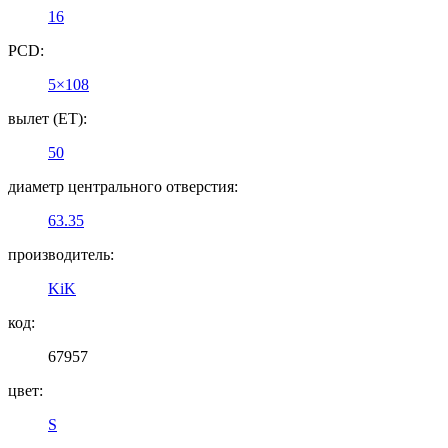
16
PCD:
5×108
вылет (ET):
50
диаметр центрального отверстия:
63.35
производитель:
KiK
код:
67957
цвет:
S