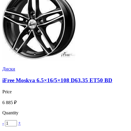
Диски
iFree Moskva 6.5×16/5×108 D63.35 ET50 BD
Price
6 885
₽
Quantity
-
+