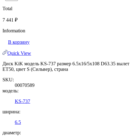
Total
7 441
₽
Information
В корзину
Quick View
Диск KiK модель KS-737 размер 6.5x16/5x108 D63.35 вылет
ET50, цвет S (Сильвер), страна
SKU:
00070589
модель:
KS-737
ширина:
6.5
диаметр: