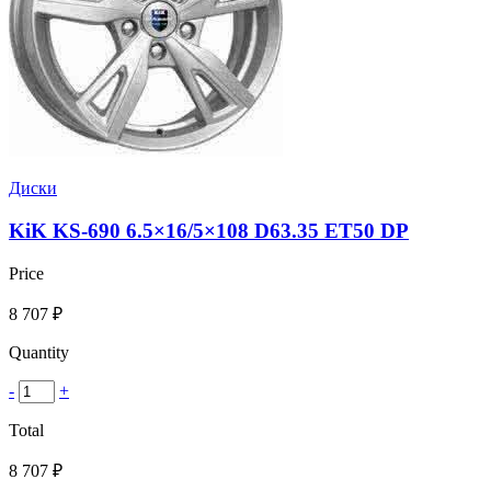
Диски
KiK KS-690 6.5×16/5×108 D63.35 ET50 DP
Price
8 707
₽
Quantity
-
+
Total
8 707
₽