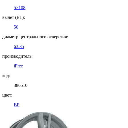
5×108
вылет (ET):
50
диаметр центрального отверстия:
63.35
производитель:
iFree
код:
386510
цвет:
BP