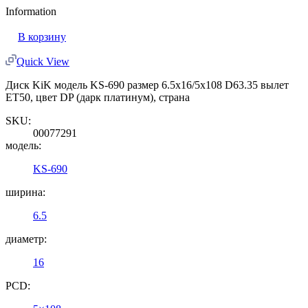
Information
В корзину
Quick View
Диск KiK модель KS-690 размер 6.5x16/5x108 D63.35 вылет
ET50, цвет DP (дарк платинум), страна
SKU:
00077291
модель:
KS-690
ширина:
6.5
диаметр:
16
PCD: