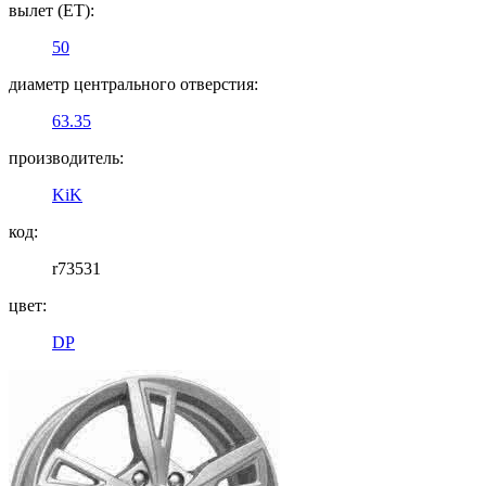
вылет (ET):
50
диаметр центрального отверстия:
63.35
производитель:
KiK
код:
r73531
цвет:
DP