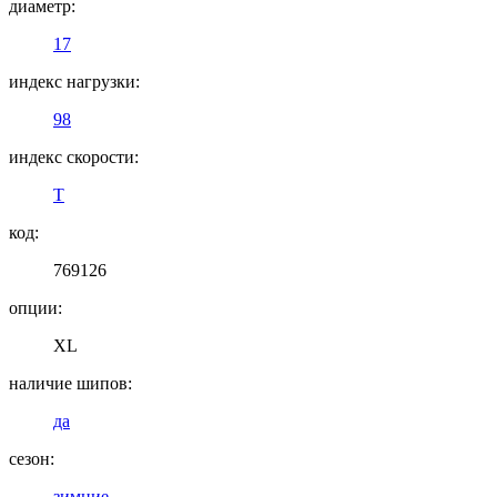
диаметр:
17
индекс нагрузки:
98
индекс скорости:
T
код:
769126
опции:
XL
наличие шипов:
да
сезон:
зимние