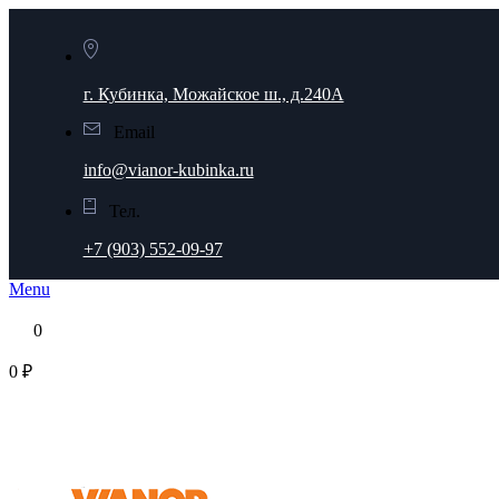
г. Кубинка, Можайское ш., д.240А
Email
info@vianor-kubinka.ru
Тел.
+7 (903) 552-09-97
Menu
0
0 ₽