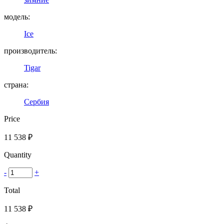
модель:
Ice
производитель:
Tigar
страна:
Сербия
Price
11 538
₽
Quantity
-
+
Total
11 538
₽