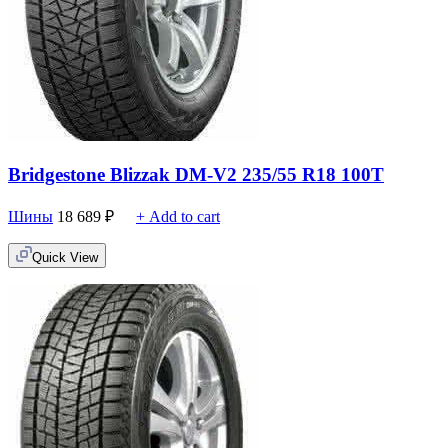
Bridgestone Blizzak DM-V2 235/55 R18 100T
Шины
18 689
₽
+ Add to cart
Quick View