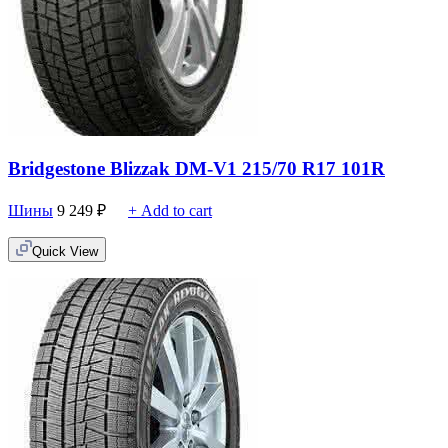
Bridgestone Blizzak DM-V1 215/70 R17 101R
Шины
9 249
₽
+ Add to cart
Quick View