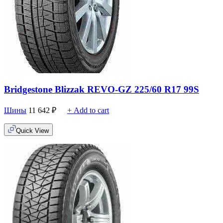
Bridgestone Blizzak REVO-GZ 225/60 R17 99S
Шины
11 642
₽
+ Add to cart
Quick View