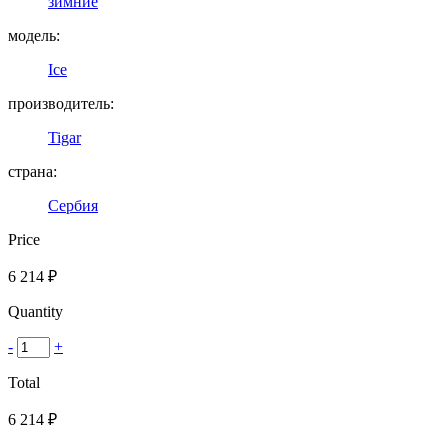
зимние
модель:
Ice
производитель:
Tigar
страна:
Сербия
Price
6 214
₽
Quantity
-
+
Total
6 214
₽