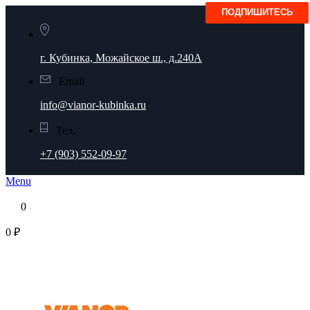
г. Кубинка, Можайское ш., д.240А
Email
info@vianor-kubinka.ru
Тел.
+7 (903) 552-09-97
Menu
0
0 ₽