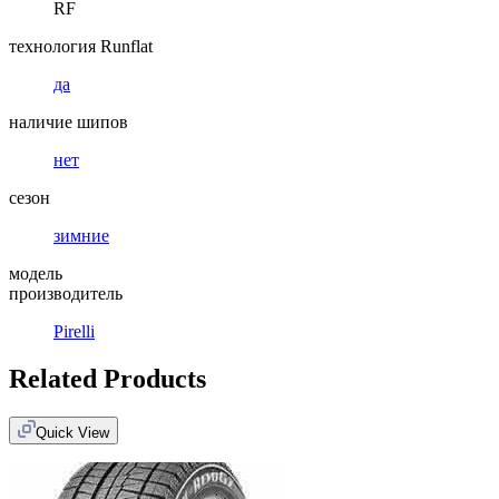
RF
технология Runflat
да
наличие шипов
нет
сезон
зимние
модель
производитель
Pirelli
Related Products
Quick View