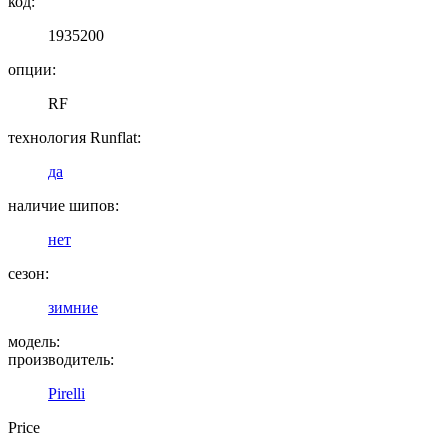
код:
1935200
опции:
RF
технология Runflat:
да
наличие шипов:
нет
сезон:
зимние
модель:
производитель:
Pirelli
Price