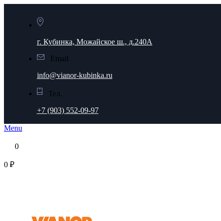
г. Кубинка, Можайское ш., д.240А
Email
info@vianor-kubinka.ru
Тел.
+7 (903) 552-09-97
Menu
0
0 ₽