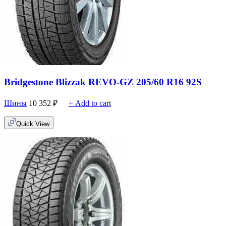
Bridgestone Blizzak REVO-GZ 205/60 R16 92S
Шины
10 352
₽
+ Add to cart
Quick View