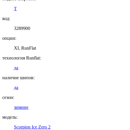
T
код:
3289900
опции:
XL RunFlat
технология Runflat:
да
наличие шипов:
да
сезон:
зимние
модель:
Scorpion Ice Zero 2