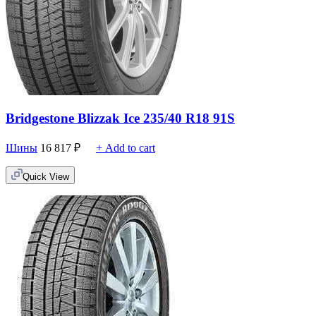
Bridgestone Blizzak Ice 235/40 R18 91S
Шины
16 817
₽
+ Add to cart
Quick View