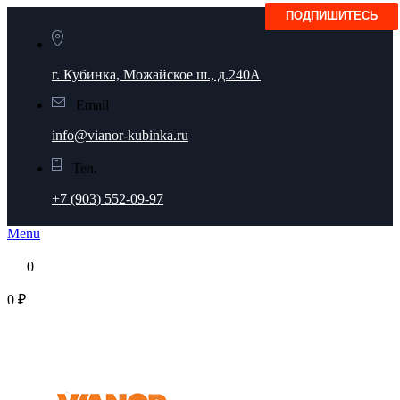
г. Кубинка, Можайское ш., д.240А
Email
info@vianor-kubinka.ru
Тел.
+7 (903) 552-09-97
Menu
0
0 ₽