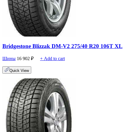
Bridgestone Blizzak DM-V2 275/40 R20 106T XL
Шины
16 902
₽
+ Add to cart
Quick View