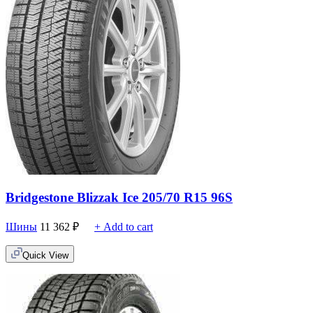
Bridgestone Blizzak Ice 205/70 R15 96S
Шины
11 362
₽
+ Add to cart
Quick View