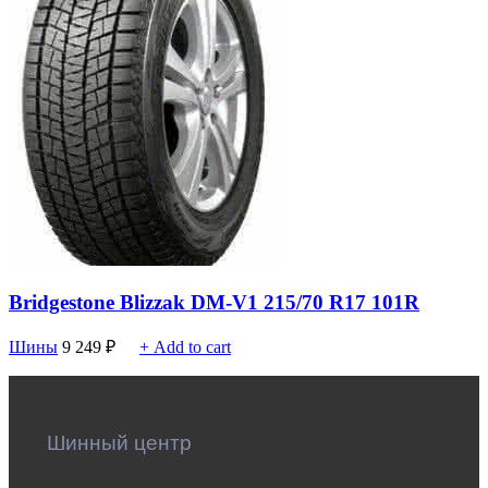
Bridgestone Blizzak DM-V1 215/70 R17 101R
Шины
9 249
₽
+ Add to cart
Шинный центр