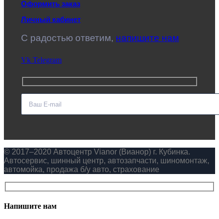
Оформить заказ
Личный кабинет
C радостью ответим,
напишите нам
Vk
Telegram
© 2017–2020 Автоцентр Vianor (Вианор) г. Кубинка.
Автосервис, шинный центр, автозапчасти, шиномонтаж,
автомойка, продажа б/у авто, страхование
Напишите нам