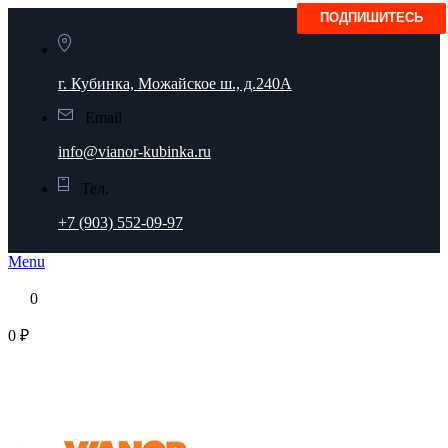
г. Кубинка, Можайское ш., д.240А
Email
info@vianor-kubinka.ru
Тел.
+7 (903) 552-09-97
Menu
0
0 ₽