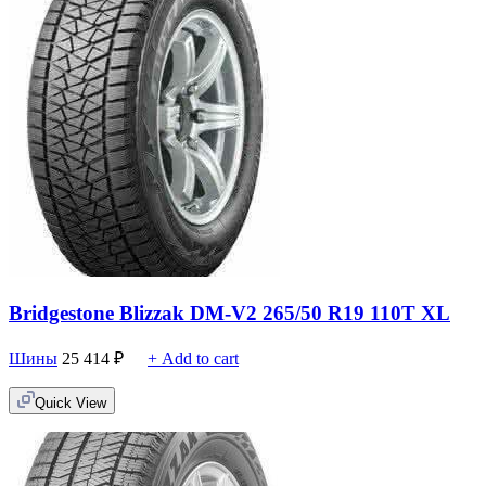
Bridgestone Blizzak DM-V2 265/50 R19 110T XL
Шины
25 414
₽
+ Add to cart
Quick View