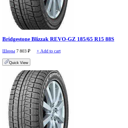
Bridgestone Blizzak REVO-GZ 185/65 R15 88S
Шины
7 803
₽
+ Add to cart
Quick View