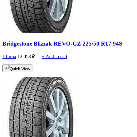
Bridgestone Blizzak REVO-GZ 225/50 R17 94S
Шины
12 053
₽
+ Add to cart
Quick View