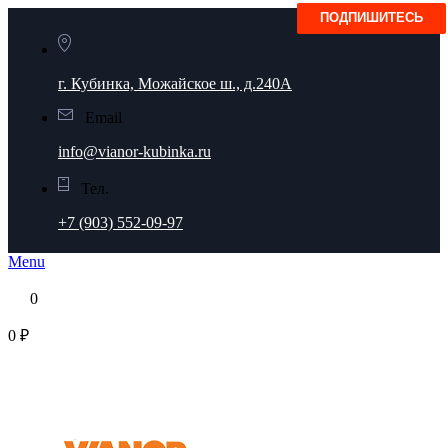
г. Кубинка, Можайское ш., д.240А
Email
info@vianor-kubinka.ru
Тел.
+7 (903) 552-09-97
Menu
0
0 ₽