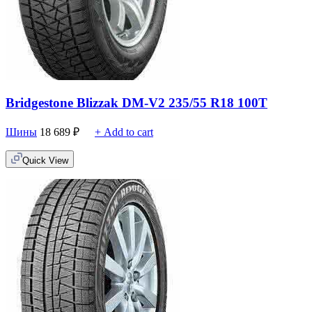
Bridgestone Blizzak DM-V2 235/55 R18 100T
Шины
18 689
₽
+ Add to cart
Quick View