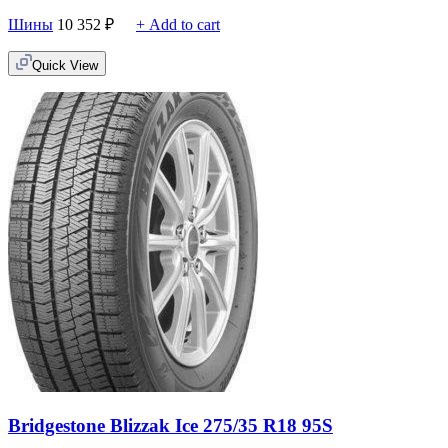
Шины
10 352
₽
+ Add to cart
Quick View
Bridgestone Blizzak Ice 275/35 R18 95S