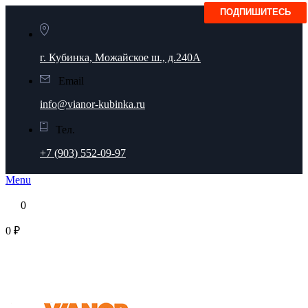
г. Кубинка, Можайское ш., д.240А
Email
info@vianor-kubinka.ru
Тел.
+7 (903) 552-09-97
Menu
0
0 ₽