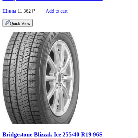
Шины
11 362
₽
+ Add to cart
Quick View
Bridgestone Blizzak Ice 255/40 R19 96S