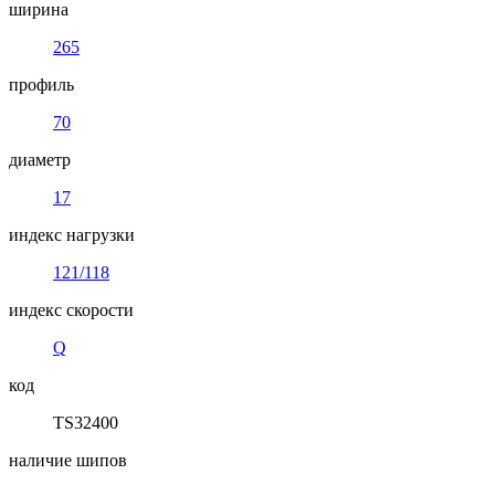
ширина
265
профиль
70
диаметр
17
индекс нагрузки
121/118
индекс скорости
Q
код
TS32400
наличие шипов