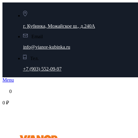
г. Кубинка, Можайское ш., д.240А
Email
info@vianor-kubinka.ru
Тел.
+7 (903) 552-09-97
Menu
0
0 ₽