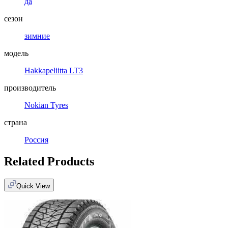
да
сезон
зимние
модель
Hakkapeliitta LT3
производитель
Nokian Tyres
страна
Россия
Related Products
Quick View