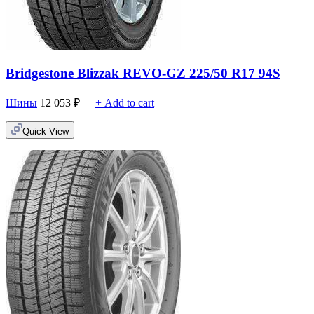
Bridgestone Blizzak REVO-GZ 225/50 R17 94S
Шины
12 053
₽
+ Add to cart
Quick View