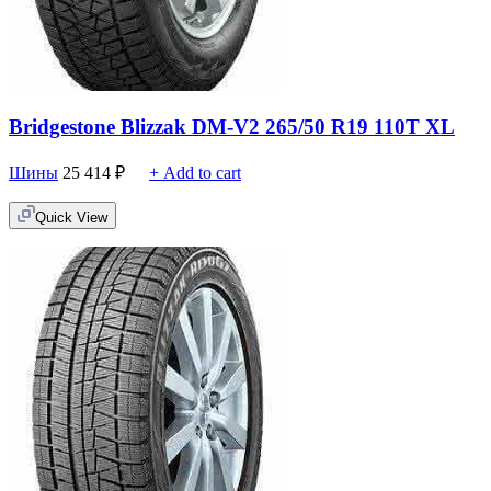
Bridgestone Blizzak DM-V2 265/50 R19 110T XL
Шины
25 414
₽
+ Add to cart
Quick View