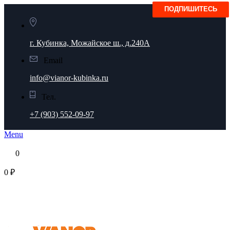
г. Кубинка, Можайское ш., д.240А
Email
info@vianor-kubinka.ru
Тел.
+7 (903) 552-09-97
Menu
0
0 ₽