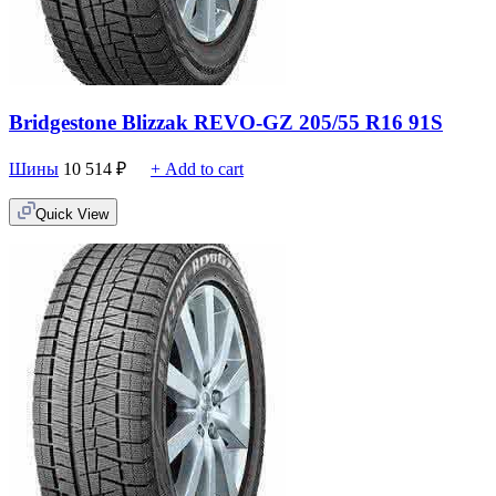
Bridgestone Blizzak REVO-GZ 205/55 R16 91S
Шины
10 514
₽
+ Add to cart
Quick View