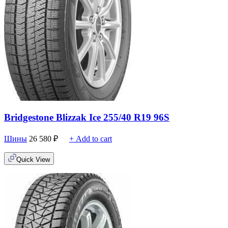
Bridgestone Blizzak Ice 255/40 R19 96S
Шины
26 580
₽
+ Add to cart
Quick View