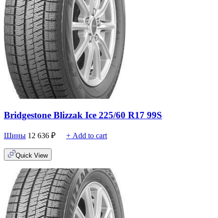
Bridgestone Blizzak Ice 225/60 R17 99S
Шины
12 636
₽
+ Add to cart
Quick View