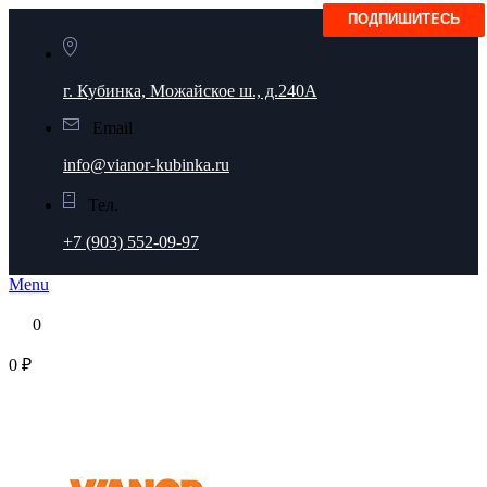
г. Кубинка, Можайское ш., д.240А
Email
info@vianor-kubinka.ru
Тел.
+7 (903) 552-09-97
Menu
0
0 ₽