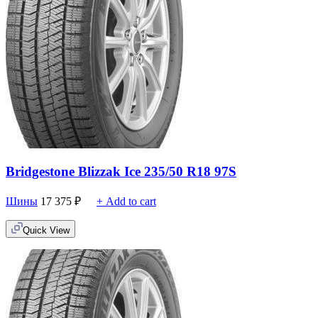
Bridgestone Blizzak Ice 235/50 R18 97S
Шины
17 375
₽
+ Add to cart
Quick View