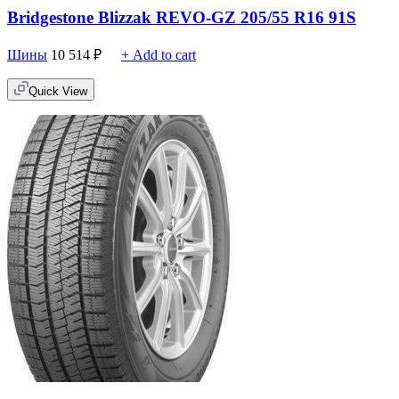
Bridgestone Blizzak REVO-GZ 205/55 R16 91S
Шины
10 514
₽
+ Add to cart
Quick View