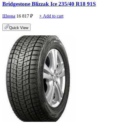
Bridgestone Blizzak Ice 235/40 R18 91S
Шины
16 817
₽
+ Add to cart
Quick View