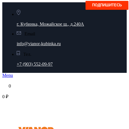
г. Кубинка, Можайское ш., д.240А
Email
info@vianor-kubinka.ru
Тел.
+7 (903) 552-09-97
Menu
0
0 ₽