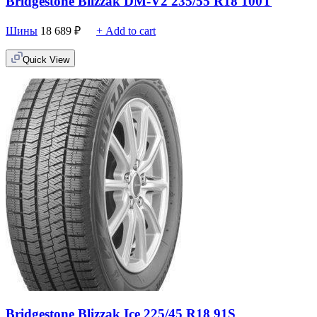
Bridgestone Blizzak DM-V2 235/55 R18 100T
Шины
18 689
₽
+ Add to cart
Quick View
Bridgestone Blizzak Ice 225/45 R18 91S