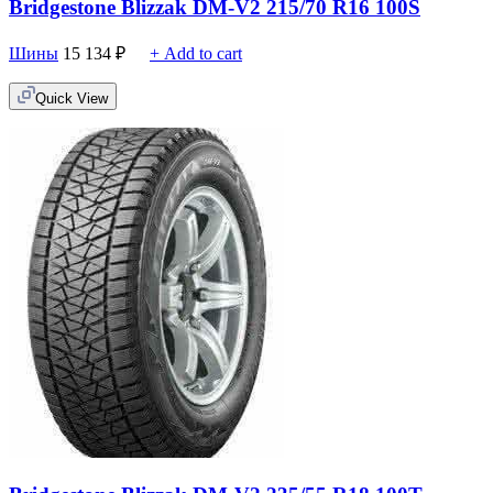
Bridgestone Blizzak DM-V2 215/70 R16 100S
Шины
15 134
₽
+ Add to cart
Quick View