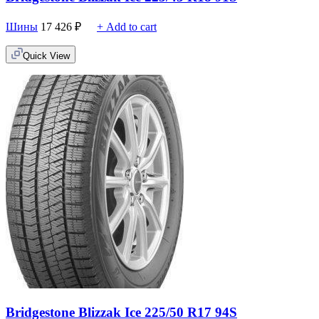
Шины
17 426
₽
+ Add to cart
Quick View
Bridgestone Blizzak Ice 225/50 R17 94S