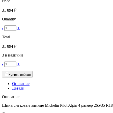
Price
31 894
₽
Quantity
-
+
Total
31 894
₽
3 в наличии
-
+
Купить сейчас
Описание
Детали
Описание
Шины легковые зимние Michelin Pilot Alpin 4 размер 265/35 R