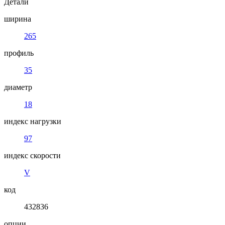
Детали
ширина
265
профиль
35
диаметр
18
индекс нагрузки
97
индекс скорости
V
код
432836
опции