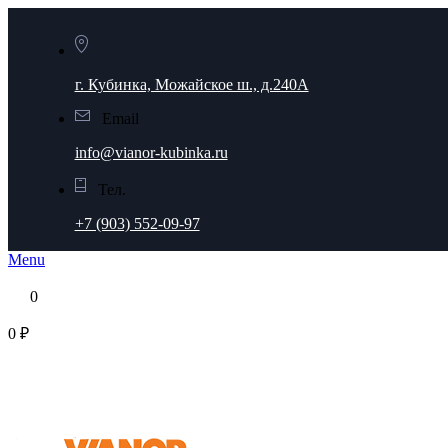
г. Кубинка, Можайское ш., д.240А
Email
info@vianor-kubinka.ru
Тел.
+7 (903) 552-09-97
Menu
0
0 ₽