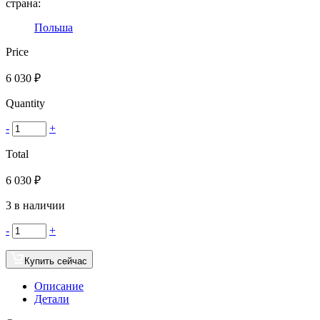
страна:
Польша
Price
6 030
₽
Quantity
-
+
Total
6 030
₽
3 в наличии
-
+
Купить сейчас
Описание
Детали