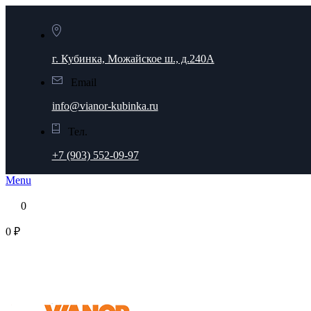
г. Кубинка, Можайское ш., д.240А
Email
info@vianor-kubinka.ru
Тел.
+7 (903) 552-09-97
Menu
0
0 ₽