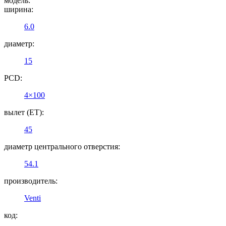
модель:
ширина:
6.0
диаметр:
15
PCD:
4×100
вылет (ET):
45
диаметр центрального отверстия:
54.1
производитель:
Venti
код: