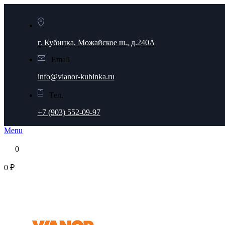
г. Кубинка, Можайское ш., д.240А
Email
info@vianor-kubinka.ru
Тел.
+7 (903) 552-09-97
Menu
0
0 ₽