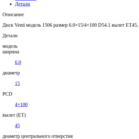
Детали
Описание
Диск Venti модель 1506 размер 6.0×15/4×100 D54.1 вылет ET45,
Детали
модель
ширина
6.0
диаметр
15
PCD
4×100
вылет (ET)
45
диаметр центрального отверстия