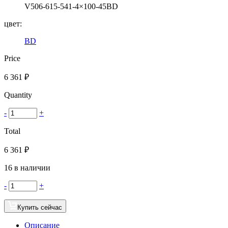
V506-615-541-4×100-45BD
цвет:
BD
Price
6 361
₽
Quantity
-
+
Total
6 361
₽
16 в наличии
-
+
Купить сейчас
Описание