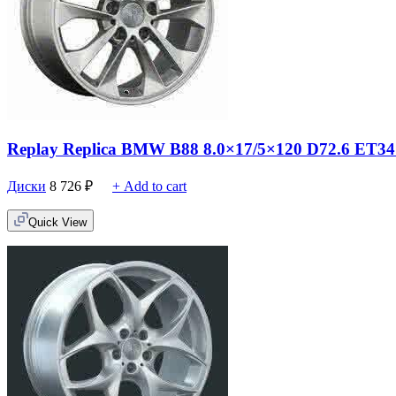
Replay Replica BMW B88 8.0×17/5×120 D72.6 ET34
Диски
8 726
₽
+ Add to cart
Quick View