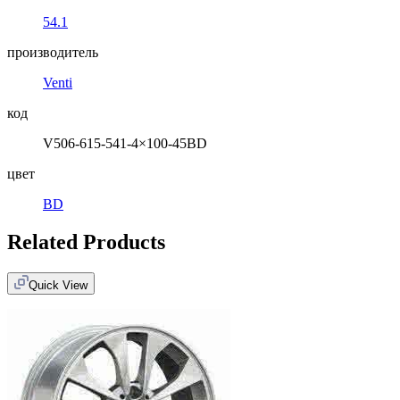
54.1
производитель
Venti
код
V506-615-541-4×100-45BD
цвет
BD
Related Products
Quick View