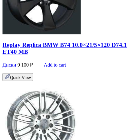
Replay Replica BMW B74 10.0×21/5×120 D74.1
ET40 MB
Диски
9 100
₽
+ Add to cart
Quick View