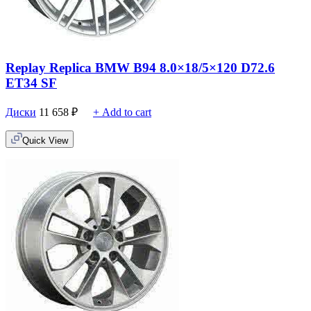
Replay Replica BMW B94 8.0×18/5×120 D72.6
ET34 SF
Диски
11 658
₽
+ Add to cart
Quick View