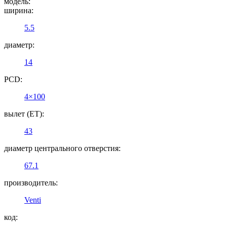
модель:
ширина:
5.5
диаметр:
14
PCD:
4×100
вылет (ET):
43
диаметр центрального отверстия:
67.1
производитель:
Venti
код: