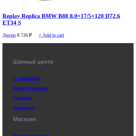
Replay Replica BMW B88 8.0×17/5×120 D72.6
ET34 S
Диски
8 726
₽
+ Add to cart
Шинный центр
О компании
Акции и скидки
Галерея
Контакты
Магазин
Легковые шины