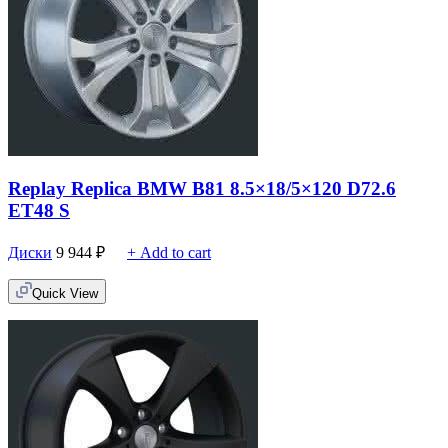
Replay Replica BMW B81 8.5×18/5×120 D72.6
ET48 S
Диски
9 944
₽
+ Add to cart
Quick View