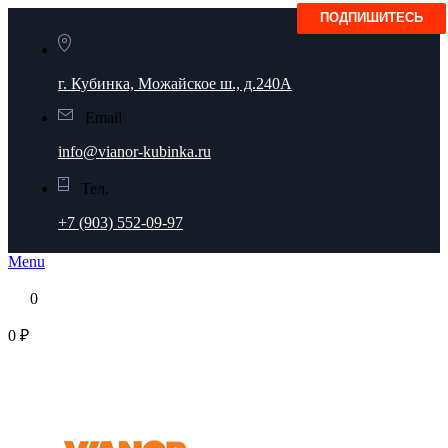
г. Кубинка, Можайское ш., д.240А
Email
info@vianor-kubinka.ru
Тел.
+7 (903) 552-09-97
Menu
0
0 ₽