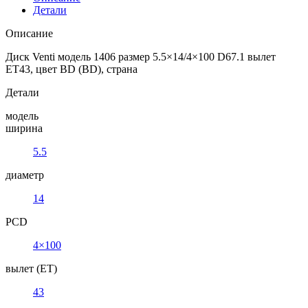
Детали
Описание
Диск Venti модель 1406 размер 5.5×14/4×100 D67.1 вылет
ET43, цвет BD (BD), страна
Детали
модель
ширина
5.5
диаметр
14
PCD
4×100
вылет (ET)
43