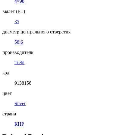
4×98
вылет (ET)
35
диаметр центрального отверстия
58.6
производитель
Trebl
код
9138156
цвет
Silver
страна
КНР