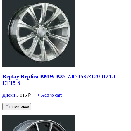
Replay Replica BMW B35 7.0×15/5×120 D74.1
ET15 S
Диски
3 015
₽
+ Add to cart
Quick View