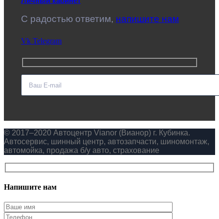
Личный кабинет
C радостью ответим,
напишите нам
Vk
Telegram
© 2017–2020 Автоцентр Vianor (Вианор) г. Кубинка.
Автосервис, шинный центр, автозапчасти, шиномонтаж,
автомойка, продажа б/у авто, страхование
Напишите нам