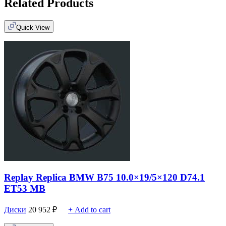
Related Products
Quick View
Replay Replica BMW B75 10.0×19/5×120 D74.1
ET53 MB
Диски
20 952
₽
+ Add to cart