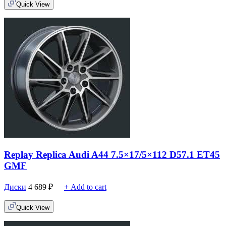
Quick View
Replay Replica Audi A44 7.5×17/5×112 D57.1 ET45
GMF
Диски
4 689
₽
+ Add to cart
Quick View