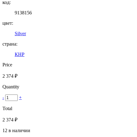
код:
9138156
цвет:
Silver
страна:
КНР
Price
2 374
₽
Quantity
-
+
Total
2 374
₽
12 в наличии