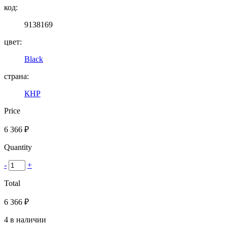
код:
9138169
цвет:
Black
страна:
КНР
Price
6 366
₽
Quantity
-
+
Total
6 366
₽
4 в наличии