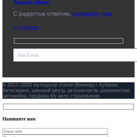
Личный кабинет
C радостью ответим,
напишите нам
Vk
Telegram
© 2017–2020 Автоцентр Vianor (Вианор) г. Кубинка.
Автосервис, шинный центр, автозапчасти, шиномонтаж,
автомойка, продажа б/у авто, страхование
Напишите нам