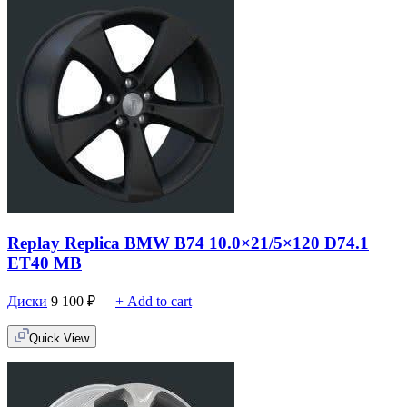
Replay Replica BMW B74 10.0×21/5×120 D74.1
ET40 MB
Диски
9 100
₽
+ Add to cart
Quick View