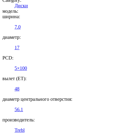
Category:
Диски
модель:
ширина:
7.0
диаметр:
17
PCD:
5×100
вылет (ET):
48
диаметр центрального отверстия:
56.1
производитель:
Trebl