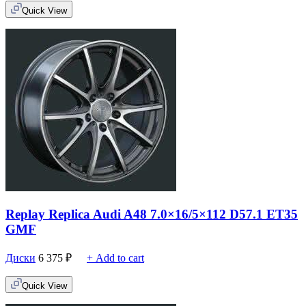
Quick View
Replay Replica Audi A48 7.0×16/5×112 D57.1 ET35
GMF
Диски
6 375
₽
+ Add to cart
Quick View