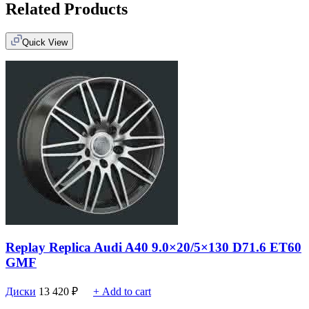
Related Products
Quick View
Replay Replica Audi A40 9.0×20/5×130 D71.6 ET60
GMF
Диски
13 420
₽
+ Add to cart