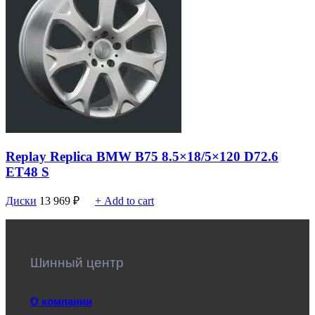
Replay Replica BMW B75 8.5×18/5×120 D72.6
ET48 S
Диски
13 969
₽
+ Add to cart
Шинный центр
О компании