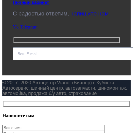
Личный кабинет
C радостью ответим,
напишите нам
Vk
Telegram
© 2017–2020 Автоцентр Vianor (Вианор) г. Кубинка.
Автосервис, шинный центр, автозапчасти, шиномонтаж,
автомойка, продажа б/у авто, страхование
Напишите нам