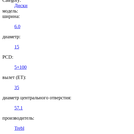
Category:
Диски
модель:
ширина:
6.0
диаметр:
15
PCD:
5×100
вылет (ET):
35
диаметр центрального отверстия:
57.1
производитель:
Trebl