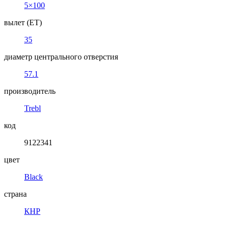
5×100
вылет (ET)
35
диаметр центрального отверстия
57.1
производитель
Trebl
код
9122341
цвет
Black
страна
КНР