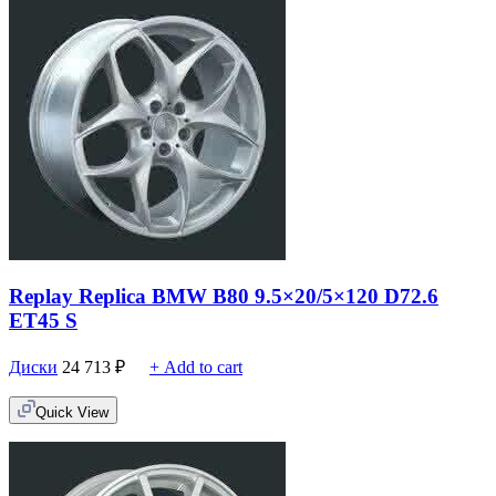
Replay Replica BMW B80 9.5×20/5×120 D72.6
ET45 S
Диски
24 713
₽
+ Add to cart
Quick View