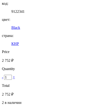
код:
9122341
цвет:
Black
страна:
КНР
Price
2 752
₽
Quantity
-
+
Total
2 752
₽
2 в наличии