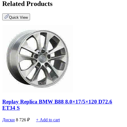
Related Products
Quick View
Replay Replica BMW B88 8.0×17/5×120 D72.6
ET34 S
Диски
8 726
₽
+ Add to cart