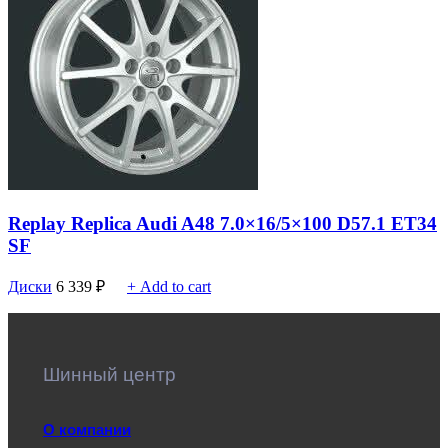
Replay Replica Audi A48 7.0×16/5×100 D57.1 ET34
SF
Диски
6 339
₽
+ Add to cart
Шинный центр
О компании