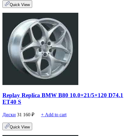
Quick View
Replay Replica BMW B80 10.0×21/5×120 D74.1
ET40 S
Диски
31 160
₽
+ Add to cart
Quick View